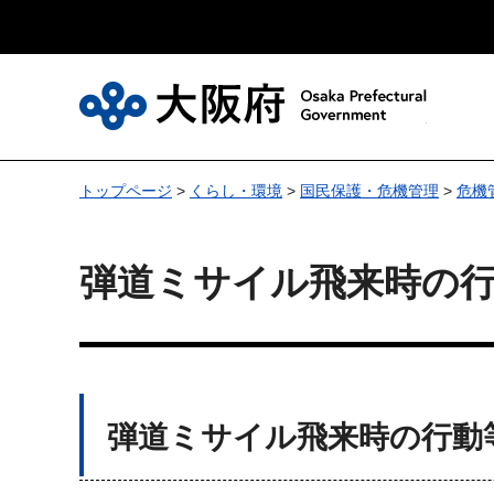
大
トップページ
>
くらし・環境
>
国民保護・危機管理
>
危機
弾道ミサイル飛来時の
弾道ミサイル飛来時の行動