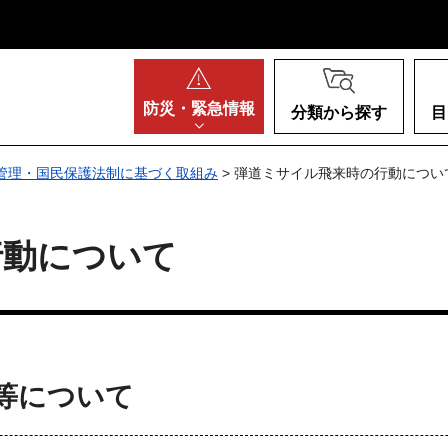
阪府
防災・
緊急情報
分類から探す
目
管理・国民保護法制に基づく取組み
> 弾道ミサイル飛来時の行動につい
行動について
等について