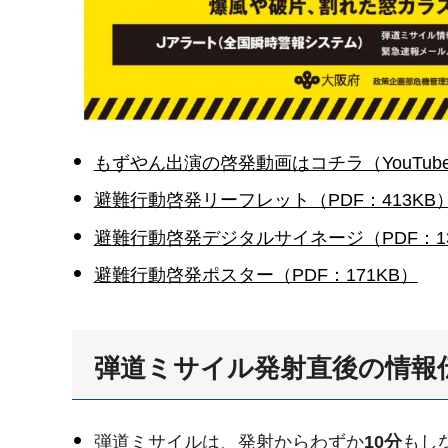
もずやん出演の啓発動画はコチラ（YouTu
避難行動啓発リーフレット（PDF：413KB
避難行動啓発デジタルサイネージ（PDF：13
避難行動啓発ポスター（PDF：171KB）
弾道ミサイル発射直後の情報
弾道ミサイルは、発射からわずか
10分
もし