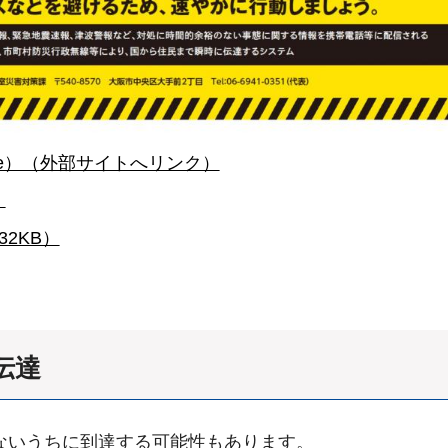
be）（外部サイトへリンク）
）
2KB）
伝達
ないうちに到達する可能性
もあります。