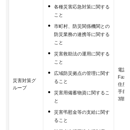
各種災害応急対策に関する
こと
市町村、防災関係機関との
防災業務の連携等に関する
こと
災害救助法の運用に関する
こと
電話：0
広域防災拠点の管理に関す
Fax：
災害対策グ
ること
住所：
ループ
手前3
災害用備蓄物資に関するこ
3階
と
災害弔慰金等の支給に関す
ること