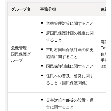
グループ名
事務分担
連絡
危機管理対策に関すること
府国民保護計画の推進に関
すること
電話：0
危機管理・
Fax：
市町村国民保護計画の変更
国民保護グ
住所：
協議に関すること
ループ
手前3
国民保護訓練に関すること
3階
住民への普及、啓発に関す
ること（国民保護関係）
災害対策本部等の設置・運
営に関すること