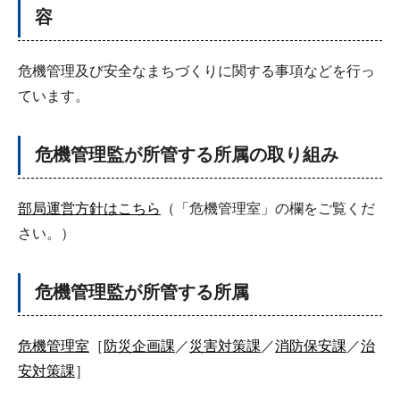
容
危機管理及び安全なまちづくりに関する事項などを行っ
ています。
危機管理監が所管する所属の取り組み
部局運営方針はこちら
（「危機管理室」の欄をご覧くだ
さい。）
危機管理監が所管する所属
危機管理室
［
防災企画課
／
災害対策課
／
消防保安課
／
治
安対策課
］