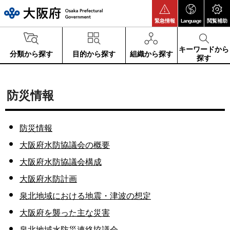
大阪府
緊急情報
Language
閲覧補助
キーワードから
分類から探す
目的から探す
組織から探す
探す
防災情報
防災情報
大阪府水防協議会の概要
大阪府水防協議会構成
大阪府水防計画
泉北地域における地震・津波の想定
大阪府を襲った主な災害
泉北地域水防災連絡協議会