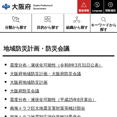
大阪府
緊急情報
Language
閲覧補助
キーワードから
分類から探す
目的から探す
組織から探す
探す
地域防災計画・防災会議
震度分布・液状化可能性（令和8年3月31日公表）
大阪府地域防災計画・大阪府防災会議
大阪府地域防災計画
大阪府防災会議
震度分布・液状化可能性（平成25年8月算出）
南海トラフ巨大地震災害対策等検討部会
南海トラフ地震対応強化策検討委員会