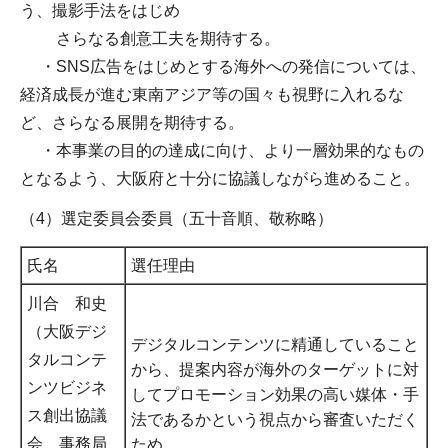
う、撮影手法をはじめ
さらなる創意工夫を期待する。
・SNS広告をはじめとする海外への発信については、
経済成長が進む東南アジア等の国々も視野に入れるな
ど、さらなる展開を期待する。
・本事業の目的の達成に向け、より一層効果的なもの
となるよう、大阪府と十分に協議しながら進めること。
（4）選定委員会委員（五十音順、敬称略）
氏名
選任理由
川合 和史
（大阪デジ
デジタルコンテンツに精通していること
タルコンテ
から、提案内容が海外のターゲットに対
ンツビジネ
してプロモーション効果の高い媒体・手
ス創出協議
法であるかという視点から審査いただく
会 事務局
ため。