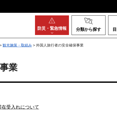
阪府
防災・
緊急情報
分類から探す
目
>
観光施策・取組み
> 外国人旅行者の安全確保事業
事業
滞在受入れについて