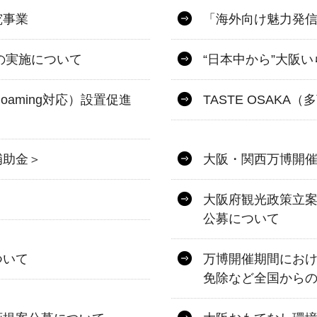
究事業
「海外向け魅力発
の実施について
“日本中から”大阪
n Roaming対応）設置促進
TASTE OSAK
補助金＞
大阪・関西万博開
大阪府観光政策立
公募について
ついて
万博開催期間にお
免除など全国から