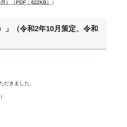
月）（PDF：622KB）
）
度）」（令和2年10月策定、令和
ただきました。
）