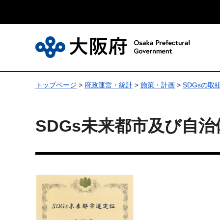
大
トップページ
>
府政運営・統計
>
施策・計画
>
SDGsの取
SDGs未来都市及び自治