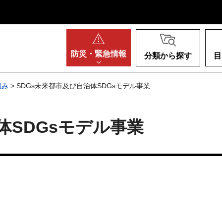
阪府
防災・
緊急情報
分類から探す
目
組み
> SDGs未来都市及び自治体SDGsモデル事業
体SDGsモデル事業