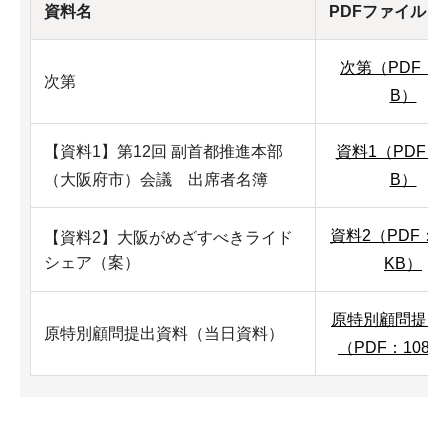
資料名
PDFファイル
次第（PDF：5
次第
B）
【資料1】第12回 副首都推進本部
資料1（PDF：6
（大阪府市）会議 出席者名簿
B）
資料2（PDF：2,
【資料2】大阪がめざすべきライド
シェア（案）
KB）
原特別顧問提出
原特別顧問提出資料（当日資料）
（PDF：108K