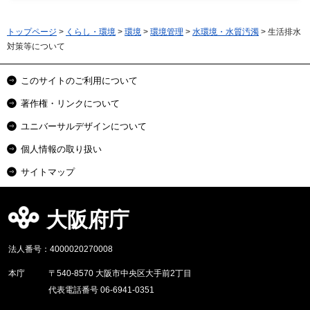
トップページ
>
くらし・環境
>
環境
>
環境管理
>
水環境・水質汚濁
> 生活排水
対策等について
このサイトのご利用について
著作権・リンクについて
ユニバーサルデザインについて
個人情報の取り扱い
サイトマップ
大阪府庁
法人番号：4000020270008
本庁
〒540-8570 大阪市中央区大手前2丁目
代表電話番号 06-6941-0351