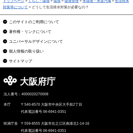
トップページ
>
くらし・環境
>
環境
>
環境管理
>
水環境・水質汚濁
>
生活排水
対策等について
> どうして生活排水対策が必要なの？
このサイトのご利用について
著作権・リンクについて
ユニバーサルデザインについて
個人情報の取り扱い
サイトマップ
大阪府庁
法人番号：4000020270008
本庁
〒540-8570 大阪市中央区大手前2丁目
代表電話番号 06-6941-0351
咲洲庁舎
〒559-8555 大阪市住之江区南港北1-14-16
代表電話番号 06-6941-0351