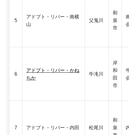
和
アドプト・リバー・南横
南
5
父鬼川
泉
山
会
市
岸
アドプト・リバー・かね
和
牛
6
牛滝川
ちか
田
会
市
和
7
アドプト・リバー・内田
松尾川
泉
内