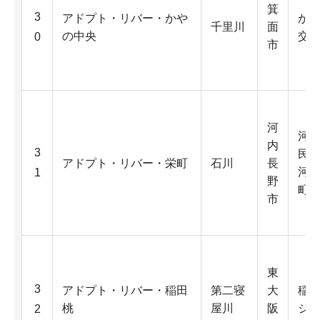
箕
3
アドプト・リバー・かや
か
千里川
面
の中央
交
0
市
河
河
内
3
民
アドプト・リバー・栄町
石川
長
河
1
野
町
市
東
3
アドプト・リバー・稲田
第二寝
大
稲
桃
屋川
阪
ジ
2