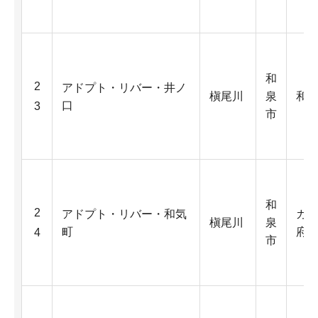
和
2
アドプト・リバー・井ノ
槇尾川
泉
和
口
3
市
和
2
アドプト・リバー・和気
ガ
槇尾川
泉
町
府第
4
市