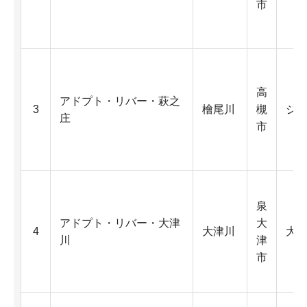
市
高
アドプト・リバー・萩之
3
檜尾川
槻
ジ
庄
市
泉
アドプト・リバー・大津
大
4
大津川
大
川
津
市