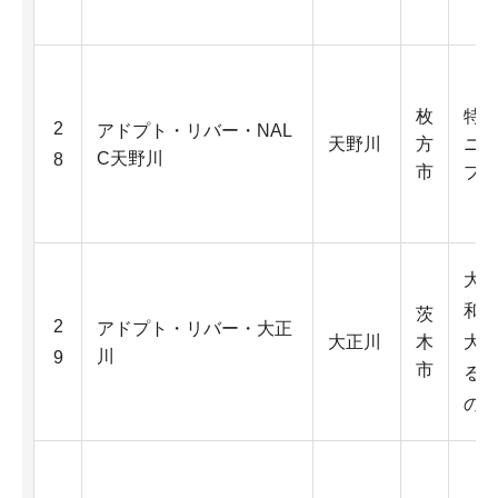
枚
特
2
アドプト・リバー・NAL
天野川
方
ニ
C天野川
8
市
ブ
大
和
茨
2
アドプト・リバー・大正
大正川
木
大
川
9
市
る
の