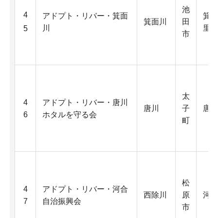
池
4
アドプト・リバー・箕面
箕
箕面川
田
川
里
5
市
太
4
アドプト・リバー・唐川
唐川
子
唐
6
ホタルを守る会
町
松
4
アドプト・リバー・河合
西除川
原
河
7
自治振興会
市