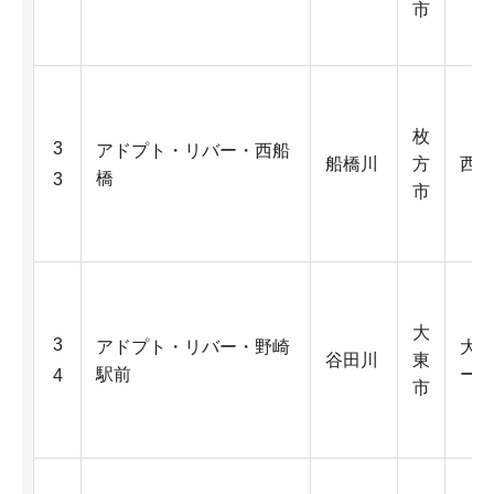
市
枚
3
アドプト・リバー・西船
船橋川
方
西船
橋
3
市
大
3
アドプト・リバー・野崎
大
谷田川
東
駅前
ー
4
市