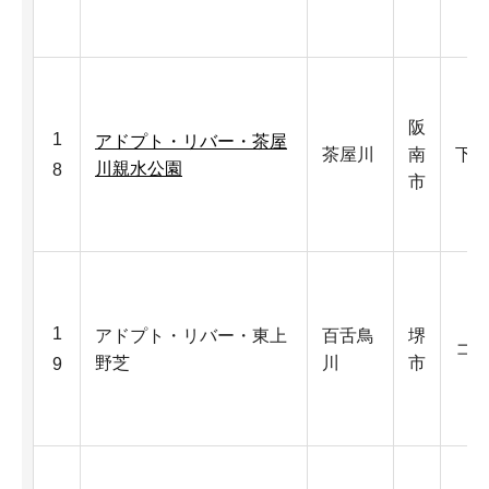
阪
1
アドプト・リバー・茶屋
茶屋川
南
下
川親水公園
8
市
1
アドプト・リバー・東上
百舌鳥
堺
コ
野芝
川
市
9