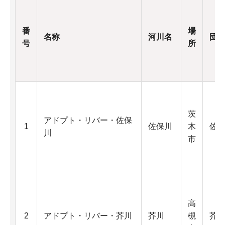
番
場
名称
河川名
団
号
所
茨
アドプト・リバー・佐保
1
佐保川
木
佐
川
市
高
2
アドプト・リバー・芥川
芥川
槻
芥