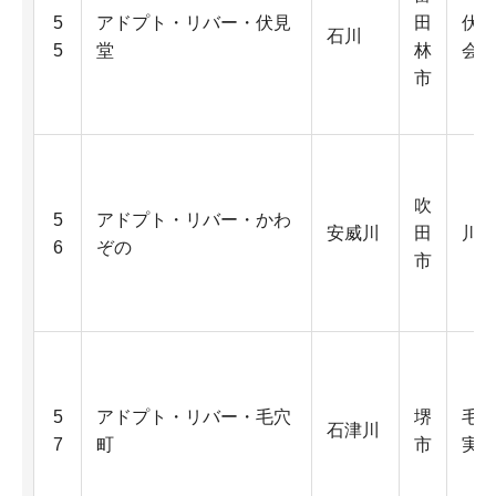
5
アドプト・リバー・伏見
田
伏
石川
5
堂
林
会
市
吹
5
アドプト・リバー・かわ
安威川
田
川
6
ぞの
市
5
アドプト・リバー・毛穴
堺
毛
石津川
7
町
市
実