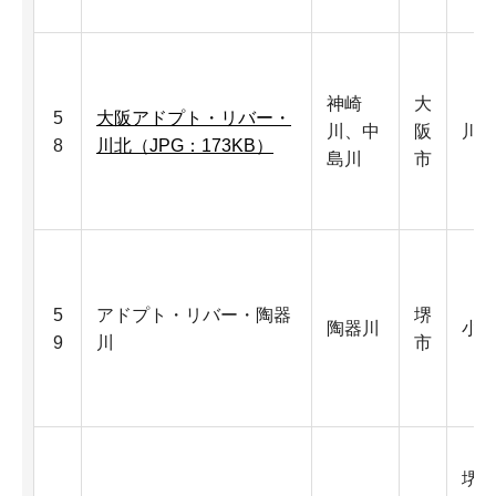
神崎
大
5
大阪アドプト・リバー・
川、中
阪
川
8
川北（JPG：173KB）
島川
市
5
アドプト・リバー・陶器
堺
陶器川
小
9
川
市
堺