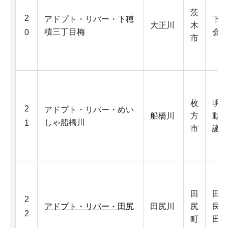
茨
2
アドプト・リバー・下穂
下
大正川
木
積三丁目梅
会
0
市
枚
明
2
アドプト・リバー・めい
船橋川
方
動
しゃ船橋川
1
市
議
田
田
2
アドプト・リバー・田尻
田尻川
尻
民
2
町
田