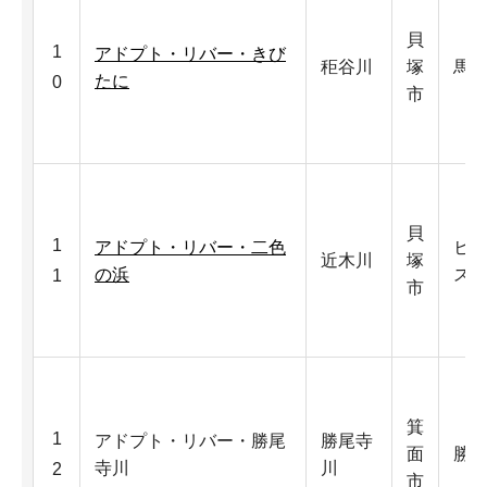
貝
1
アドプト・リバー・きび
秬谷川
塚
馬
たに
0
市
貝
1
アドプト・リバー・二色
ヒ
近木川
塚
の浜
ス
1
市
箕
1
アドプト・リバー・勝尾
勝尾寺
面
勝
寺川
川
2
市