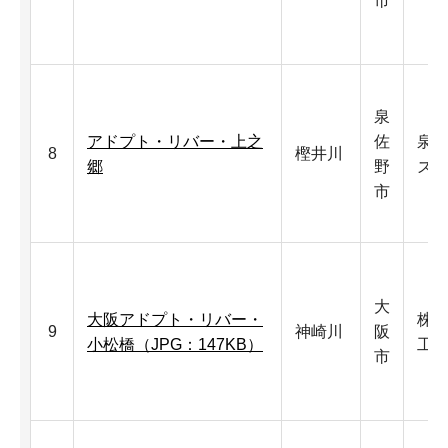
市
泉
アドプト・リバー・上之
佐
泉
8
樫井川
郷
野
ズ
市
大
大阪アドプト・リバー・
株
9
神崎川
阪
小松橋（JPG：147KB）
工
市