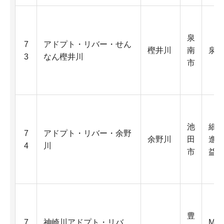
泉
7
アドプト・リバー・せん
樫井川
南
泉南
3
なん樫井川
市
池
細
7
アドプト・リバー・余野
余野川
田
進
4
川
市
益
豊
7
神崎川アドプト・リバ
MG