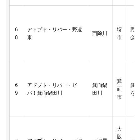
6
アドプト・リバー・野遠
堺
野
西除川
8
東
市
会
箕
6
アドプト・リバー・ビ
箕面鍋
箕
面
9
バ！箕面鍋田川
田川
を
市
大
阪