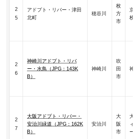
枚
2
アドプト・リバー・津田
京
穂谷川
方
北町
枚
5
市
神崎川アドプト・リバ
吹
2
ー・水鳥（JPG：143K
神崎川
田
神
6
B）
市
大阪アドプト・リバー・
大
大
2
安治川緑道（JPG：162K
安治川
阪
ィ
7
B）
市
ーク