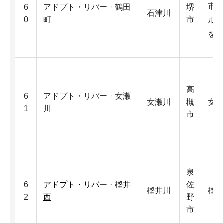
市
6
アドプト・リバー・鶴田
堺
石津川
0
町
市
ル
を
高
6
アドプト・リバー・女瀬
女瀬川
槻
女
1
川
市
泉
6
アドプト・リバー・樫井
佐
樫井川
樫
2
西
野
市