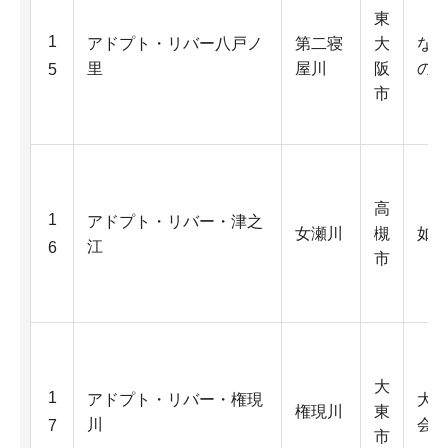
東
1
アドプト・リバー八戸ノ
第二寝
大
な
里
屋川
阪
の
5
市
高
1
アドプト・リバー・津之
女瀬川
槻
如
江
6
市
大
1
アドプト・リバー・権現
大
権現川
東
川
会
7
市