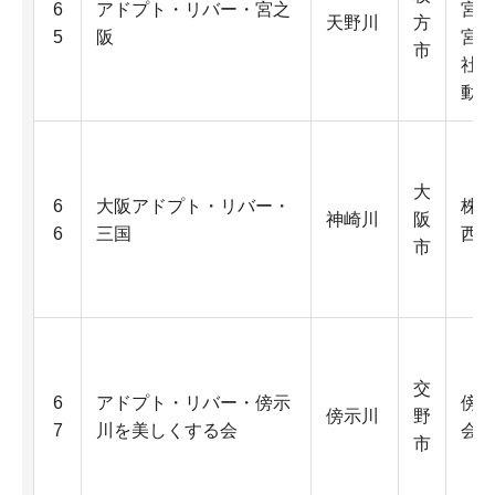
6
アドプト・リバー・宮之
宮
天野川
方
5
阪
宮之
市
社
動
大
6
大阪アドプト・リバー・
株式
神崎川
阪
6
三国
西
市
交
6
アドプト・リバー・傍示
傍
傍示川
野
7
川を美しくする会
会
市