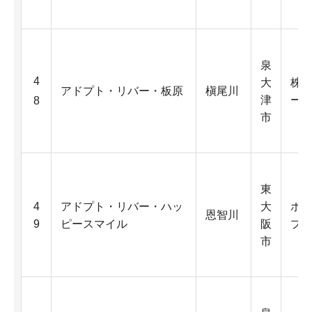
泉
4
大
株
アドプト・リバー・板原
槇尾川
津
ー
8
市
東
4
アドプト・リバー・ハッ
大
ボ
恩智川
9
ピースマイル
阪
プ
市