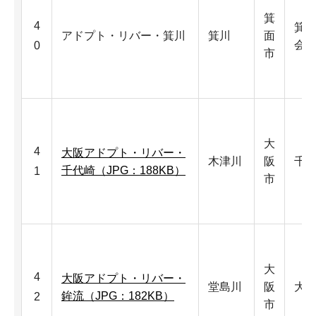
箕
4
箕
アドプト・リバー・箕川
箕川
面
会
0
市
大
4
大阪アドプト・リバー・
木津川
阪
千
千代崎（JPG：188KB）
1
市
大
4
大阪アドプト・リバー・
堂島川
阪
大
鉾流（JPG：182KB）
2
市