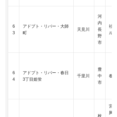
河
内
6
アドプト・リバー・大師
社
天見川
長
3
町
ル
野
市
豊
6
アドプト・リバー・春日
千里川
中
春日
4
3丁目姫蛍
市
宮
興
枚