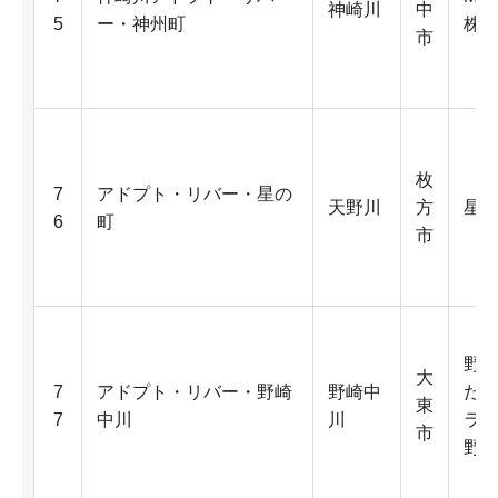
神崎川
中
5
ー・神州町
株
市
枚
7
アドプト・リバー・星の
天野川
方
星丘
6
町
市
野
大
7
アドプト・リバー・野崎
野崎中
だ
東
7
中川
川
ラ
市
野