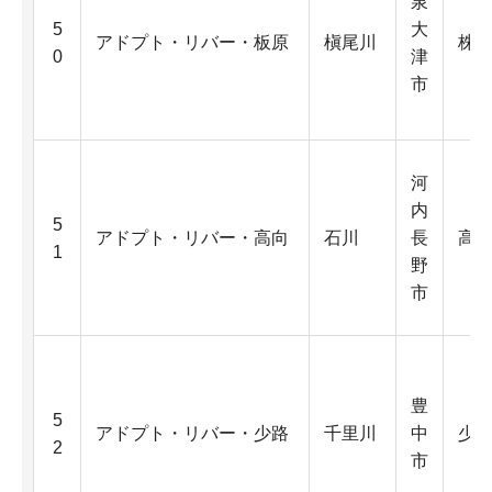
泉
5
大
アドプト・リバー・板原
槇尾川
株
0
津
市
河
内
5
アドプト・リバー・高向
石川
長
高
1
野
市
豊
5
アドプト・リバー・少路
千里川
中
少
2
市