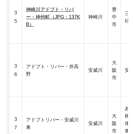
神崎川アドプト・リバ
豊
3
三
ー・神州町（JPG：137K
神崎川
中
社
5
B）
市
大
3
アドプト・リバー・井高
安威川
阪
安
野
6
市
あ
大
橋の
3
アドプトリバー・安威川
安威川
阪
体
東
7
市
東