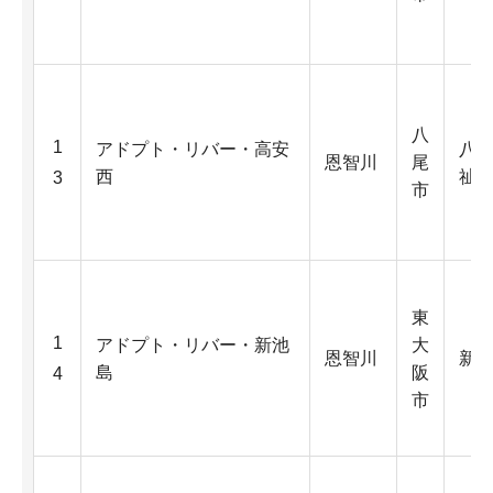
八
1
アドプト・リバー・高安
八
恩智川
尾
西
祉
3
市
東
1
アドプト・リバー・新池
大
恩智川
新
島
阪
4
市