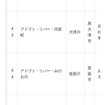
泉
住
4
アドプト・リバー・河原
大
大津川
社
町
津
3
泉
市
箕
4
アドプト・リバー・みの
み
箕面川
面
お川
る
4
市