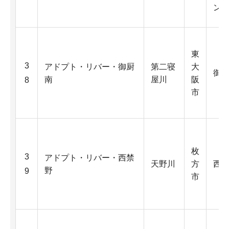
ン
東
3
アドプト・リバー・御厨
第二寝
大
御
南
屋川
阪
8
市
枚
3
アドプト・リバー・西禁
天野川
方
西
野
9
市