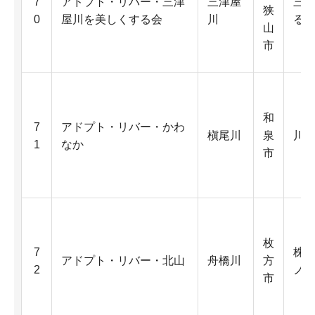
7
アドプト・リバー・三津
三津屋
三
狭
0
屋川を美しくする会
川
る
山
市
和
7
アドプト・リバー・かわ
槇尾川
泉
川
1
なか
市
枚
7
株
アドプト・リバー・北山
舟橋川
方
2
ノ
市