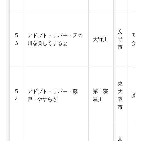
交
5
アドプト・リバー・天の
天
天野川
野
3
川を美しくする会
会
市
東
5
アドプト・リバー・藤
第二寝
大
藤
4
戸・やすらぎ
屋川
阪
市
富