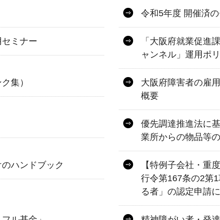
令和5年度 開催済
用セミナー
「大阪府就業促進課障
ャンネル」運用ポ
ンク集）
大阪府障害者の雇
概要
優先調達推進法に
業所からの物品等
けのハンドブック
【特例子会社・重
行令第167条の2
る者」の認定申請
トフル基金」
精神障がい者・発