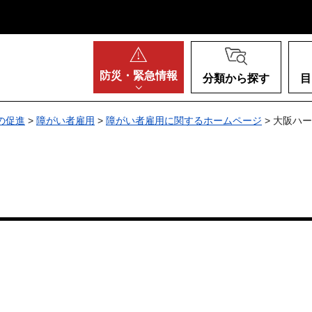
阪府
防災・
緊急情報
分類から探す
目
の促進
>
障がい者雇用
>
障がい者雇用に関するホームページ
> 大阪ハ