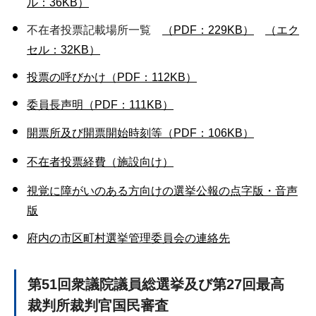
ル：36KB）
不在者投票記載場所一覧
（PDF：229KB）
（エク
セル：32KB）
投票の呼びかけ（PDF：112KB）
委員長声明（PDF：111KB）
開票所及び開票開始時刻等（PDF：106KB）
不在者投票経費（施設向け）
視覚に障がいのある方向けの選挙公報の点字版・音声
版
府内の市区町村選挙管理委員会の連絡先
第51回衆議院議員総選挙及び第27回最高
裁判所裁判官国民審査