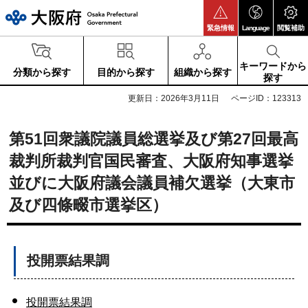
大阪府
緊急情報
Language
閲覧補助
キーワードから
分類から探す
目的から探す
組織から探す
探す
更新日：2026年3月11日
ページID：123313
第51回衆議院議員総選挙及び第27回最高
裁判所裁判官国民審査
、大阪府知事選挙
並びに大阪府議会議員補欠選挙（大東市
及び四條畷市選挙区）
投開票結果調
投開票結果調