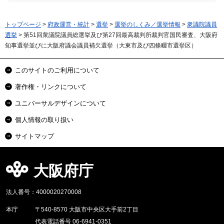
トップページ
>
府政運営・統計
>
選挙
>
選挙のしくみ／選挙情報
>
衆議院議員
選挙
> 第51回衆議院議員総選挙及び第27回最高裁判所裁判官国民審査、大阪府
知事選挙並びに大阪府議会議員補欠選挙（大東市及び四條畷市選挙区）
このサイトのご利用について
著作権・リンクについて
ユニバーサルデザインについて
個人情報の取り扱い
サイトマップ
大阪府庁
法人番号：4000020270008
本庁
〒540-8570 大阪市中央区大手前2丁目
代表電話番号 06-6941-0351