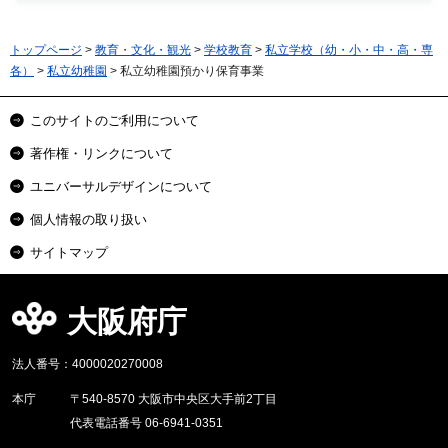
トップページ
>
教育・文化・観光
>
学校教育
>
私立学校（幼・小・中・高・専
各）
>
私立幼稚園
> 私立幼稚園預かり保育事業
このサイトのご利用について
著作権・リンクについて
ユニバーサルデザインについて
個人情報の取り扱い
サイトマップ
大阪府庁
法人番号：4000020270008
本庁
〒540-8570 大阪市中央区大手前2丁目
代表電話番号 06-6941-0351