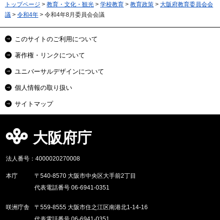
トップページ
>
教育・文化・観光
>
学校教育
>
教育政策
>
大阪府教育委員会会
議
>
令和4年
> 令和4年8月委員会会議
このサイトのご利用について
著作権・リンクについて
ユニバーサルデザインについて
個人情報の取り扱い
サイトマップ
大阪府庁
法人番号：4000020270008
本庁
〒540-8570 大阪市中央区大手前2丁目
代表電話番号 06-6941-0351
咲洲庁舎
〒559-8555 大阪市住之江区南港北1-14-16
代表電話番号 06-6941-0351