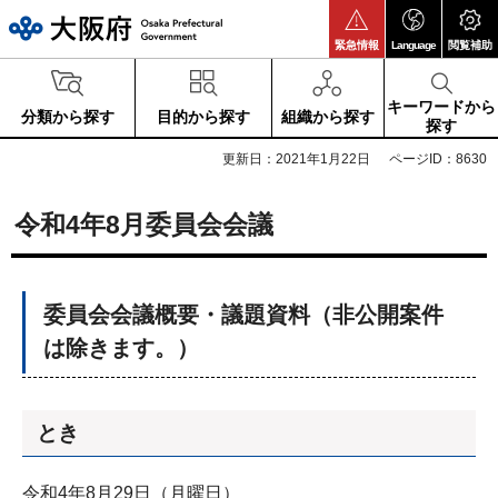
大阪府
緊急情報
Language
閲覧補助
キーワードから
分類から探す
目的から探す
組織から探す
探す
更新日：2021年1月22日
ページID：8630
令和4年8月委員会会議
委員会会議概要・議題資料（非公開案件
は除きます。）
とき
令和4年8月29日（月曜日）