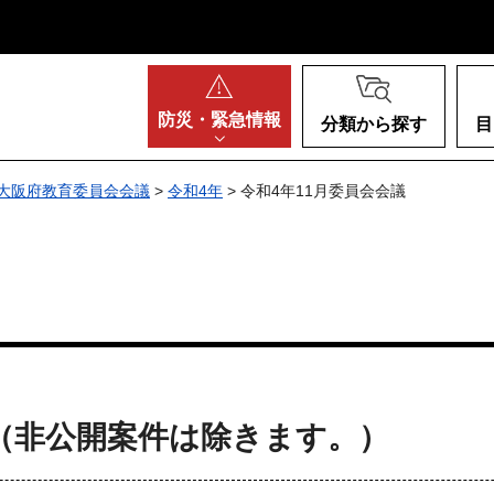
阪府
防災・
緊急情報
分類から探す
目
大阪府教育委員会会議
>
令和4年
> 令和4年11月委員会会議
（非公開案件は除きます。）