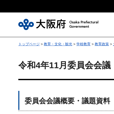
大
トップページ
>
教育・文化・観光
>
学校教育
>
教育政策
>
令和4年11月委員会会議
委員会会議概要・議題資料