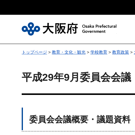
大
トップページ
>
教育・文化・観光
>
学校教育
>
教育政策
>
平成29年9月委員会会議
委員会会議概要・議題資料