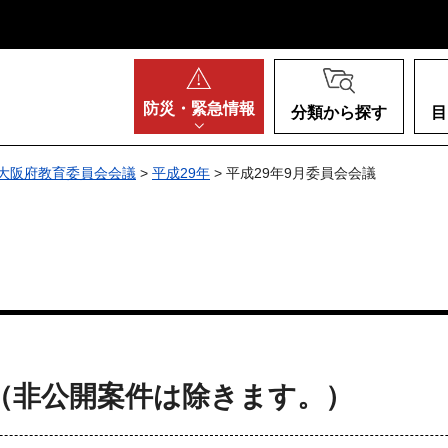
阪府
防災・
緊急情報
分類から探す
目
大阪府教育委員会会議
>
平成29年
> 平成29年9月委員会会議
（非公開案件は除きます。）