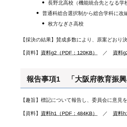
長野北高校（機能統合先となる学
普通科総合選択制から総合学科に改
枚方なぎさ高校
【採決の結果】賛成多数により、原案どおり
【資料】
資料g2（PDF：120KB）
／
資料g
報告事項1 「大阪府教育振
【趣旨】標記について報告し、委員会に意見
【資料】
資料h1（PDF：484KB）
／
資料h