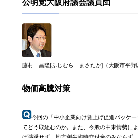
公明党大阪府議会議員団
藤村 昌隆[ふじむら まさたか]（大阪市平野
物価高騰対策
今回の「中小企業向け賃上げ促進パッケー
てどう取組むのか。また、今般の中東情勢に
ば躊躇せず、地方創生臨時交付金のみならず