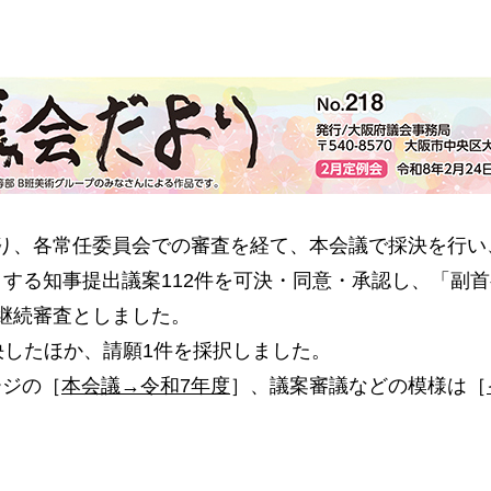
、各常任委員会での審査を経て、本会議で採決を行い、令
めとする知事提出議案112件を可決・同意・承認し、「
中継続審査としました。
したほか、請願1件を採択しました。
ジの［
本会議→令和7年度
］、議案審議などの模様は［