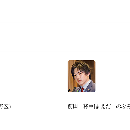
前田 将臣[まえだ のぶ
野区）