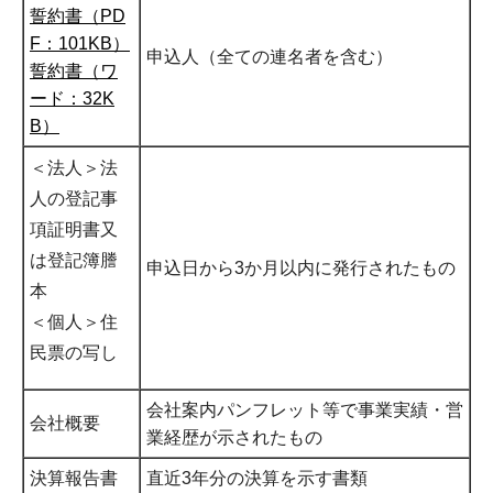
誓約書（PD
F：101KB）
申込人（全ての連名者を含む）
誓約書（ワ
ード：32K
B）
＜法人＞法
人の登記事
項証明書又
は登記簿謄
申込日から3か月以内に発行されたもの
本
＜個人＞住
民票の写し
会社案内パンフレット等で事業実績・営
会社概要
業経歴が示されたもの
決算報告書
直近3年分の決算を示す書類