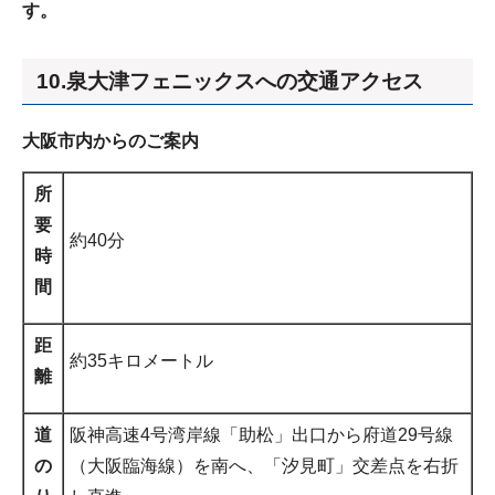
す。
10.泉大津フェニックスへの交通アクセス
大阪市内からのご案内
所
要
約40分
時
間
距
約35キロメートル
離
道
阪神高速4号湾岸線「助松」出口から府道29号線
の
（大阪臨海線）を南へ、「汐見町」交差点を右折