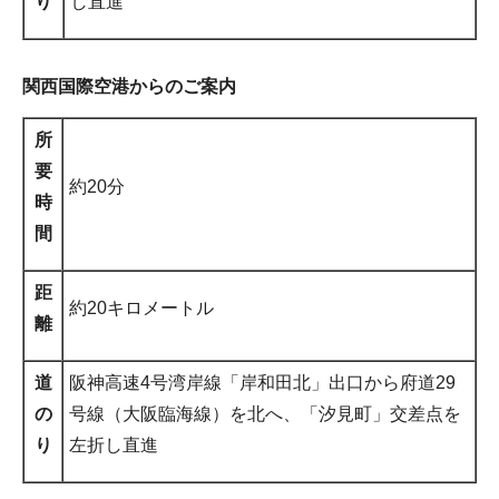
り
し直進
関西国際空港からのご案内
所
要
約20分
時
間
距
約20キロメートル
離
道
阪神高速4号湾岸線「岸和田北」出口から府道29
の
号線（大阪臨海線）を北へ、「汐見町」交差点を
り
左折し直進