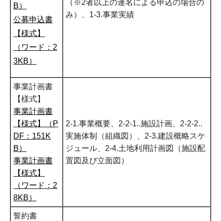
（※2者以上の連名による申込の場合の
B）
み）、1-3.事業実績
公募申込書
【様式】
（ワード：2
3KB）
事業計画書
【様式】
事業計画書
【様式】（P
2-1.事業概要、2-2-1..施設計画、2-2-2..
DF：151K
実施体制（組織図）、2-3.建設概略スケ
B）
ジュール、2-4.土地利用計画図（施設配
事業計画書
置図及び立面図）
【様式】
（ワード：2
8KB）
誓約書