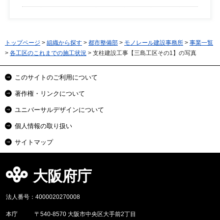
トップページ
>
組織から探す
>
都市整備部
>
モノレール建設事務所
>
事業一覧
>
各工区のこれまでの施工状況
> 支柱建設工事【三島工区その1】の写真
このサイトのご利用について
著作権・リンクについて
ユニバーサルデザインについて
個人情報の取り扱い
サイトマップ
大阪府庁
法人番号：4000020270008
本庁
〒540-8570 大阪市中央区大手前2丁目