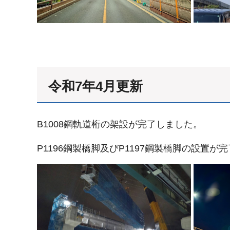
令和7年4月更新
B1008鋼軌道桁の架設が完了しました。
P1196鋼製橋脚及びP1197鋼製橋脚の設置が