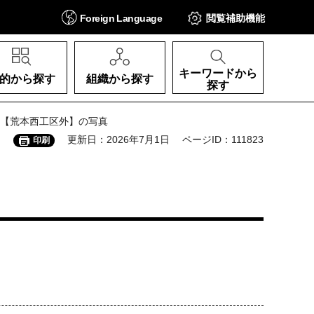
Foreign
Language
閲覧補助
機能
キーワードから
的から探す
組織から探す
探す
事【荒本西工区外】の写真
更新日：2026年7月1日
ページID：111823
印刷