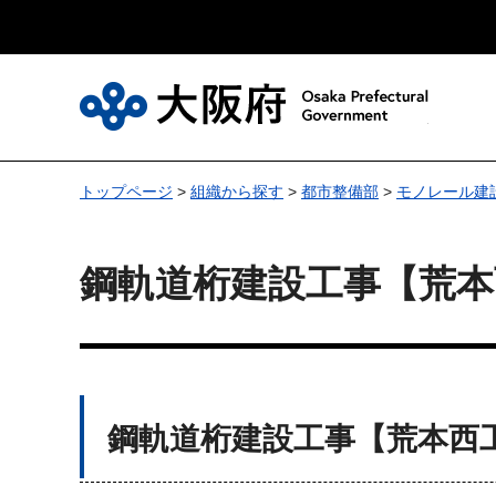
大
トップページ
>
組織から探す
>
都市整備部
>
モノレール建
鋼軌道桁建設工事【荒本
鋼軌道桁建設工事【荒本西