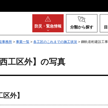
阪府
防災・
緊急情報
分類から探す
目
設事務所
>
事業一覧
>
各工区のこれまでの施工状況
> 鋼軌道桁建設工
西工区外】の写真
工区外】