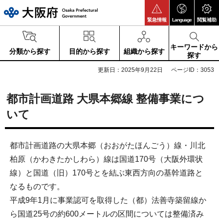
大阪府
緊急情報
Language
閲覧補助
キーワードから
分類から探す
目的から探す
組織から探す
探す
更新日：2025年9月22日
ページID：3053
都市計画道路 大県本郷線 整備事業につ
いて
都市計画道路の大県本郷（おおがたほんごう）線・川北
柏原（かわきたかしわら）線は国道170号（大阪外環状
線）と国道（旧）170号とを結ぶ東西方向の基幹道路と
なるものです。
平成9年1月に事業認可を取得した（都）法善寺築留線か
ら国道25号の約600メートルの区間については整備済み