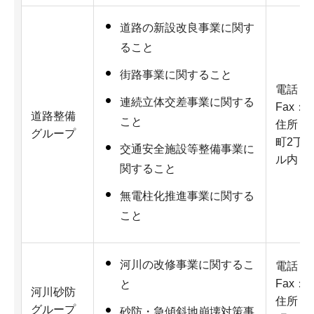
道路の新設改良事業に関す
ること
街路事業に関すること
電話：07
連続立体交差事業に関する
Fax：07
道路整備
こと
住所：5
グループ
町2丁
交通安全施設等整備事業に
ル内
関すること
無電柱化推進事業に関する
こと
河川の改修事業に関するこ
電話：07
Fax：07
と
河川砂防
住所：5
グループ
砂防・急傾斜地崩壊対策事