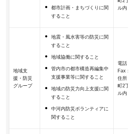
町2丁
都市計画・まちづくりに関
ル内
すること
地震・風水害等の防災に関
すること
地域協働に関すること
電話：07
管内市の都市構造再編集中
地域支
Fax：07
支援事業等に関すること
援・防災
住所：5
グループ
町2丁
地域の防災力向上支援に関
ル内
すること
中河内防災ボランティアに
関すること