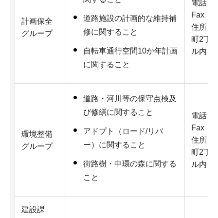
電話：07
Fax：07
道路施設の計画的な維持補
計画保全
住所：5
修に関すること
グループ
町2丁
自転車通行空間10か年計画
ル内
に関すること
道路・河川等の保守点検及
び修繕に関すること
電話：07
Fax：07
アドプト（ロード/リバ
環境整備
住所：5
ー）に関すること
グループ
町2丁
街路樹・中環の森に関する
ル内
こと
建設課