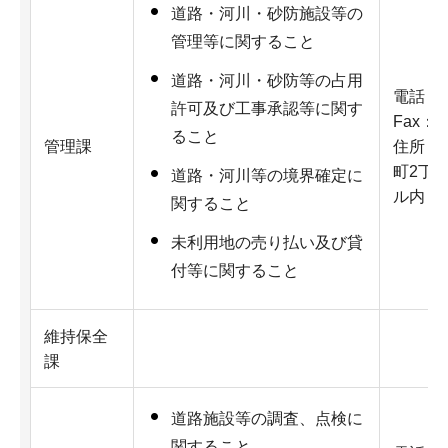
道路・河川・砂防施設等の
管理等に関すること
道路・河川・砂防等の占用
電話：07
許可及び工事承認等に関す
Fax：07
ること
管理課
住所：5
町2丁
道路・河川等の境界確定に
ル内
関すること
未利用地の売り払い及び貸
付等に関すること
維持保全
課
道路施設等の調査、点検に
関すること