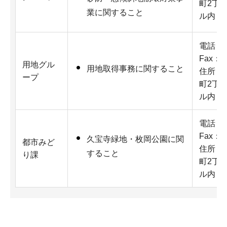
町2丁
業に関すること
ル内
電話：07
Fax：07
用地グル
用地取得事務に関すること
住所：5
ープ
町2丁
ル内
電話：07
Fax：07
久宝寺緑地・枚岡公園に関
都市みど
住所：5
すること
り課
町2丁
ル内