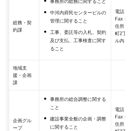
事務所の総務に関すること
電話：07
中河内府民センタービルの
Fax：07
管理に関すること
総務・契
住所：5
約課
工事、委託等の入札、契約
町2丁
及び支払、工事検査に関す
ル内
ること
地域支
援・企画
課
事務所の総合調整に関する
こと
電話：07
Fax：07
建設事業全般の企画・調整
企画グル
住所：5
に関すること
ープ