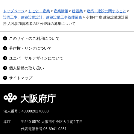
トップページ
>
しごと・産業
>
産業情報
>
建設業
>
建築・建設に関すること
>
設備工事、建築設備設計、建築設備工事監理業務
> 令和4年度 建築設備設計業
務 入札参加資格者の区分登録の募集について
このサイトのご利用について
著作権・リンクについて
ユニバーサルデザインについて
個人情報の取り扱い
サイトマップ
大阪府庁
法人番号：4000020270008
本庁
〒540-8570 大阪市中央区大手前2丁目
代表電話番号 06-6941-0351