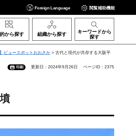
Foreign
Language
閲覧補助
機能
キーワードから
的から探す
組織から探す
探す
】ビュースポットおおさか
> 古代と現代が共存する大阪平
更新日：2024年9月26日
ページID：2375
印刷
墳