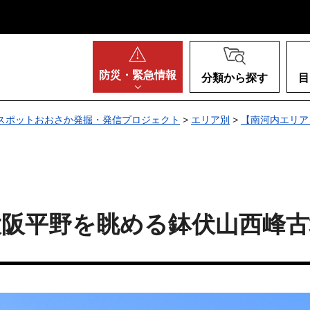
阪府
防災・
緊急情報
分類から探す
目
スポットおおさか発掘・発信プロジェクト
>
エリア別
>
【南河内エリア
大阪平野を眺める鉢伏山西峰古