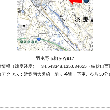
羽曳野市駒ヶ谷917
情報（緯度経度）：34.543348,135.634655（鉢伏山
（アクセス：近鉄南大阪線「駒ヶ谷駅」下車、徒歩30分