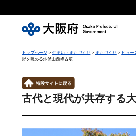
大
トップページ
>
住まい・まちづくり
>
まちづくり
>
ビュー
野を眺める鉢伏山西峰古墳
古代と現代が共存する