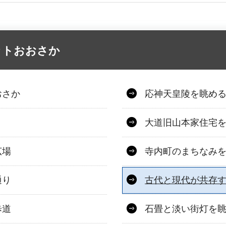
ットおおさか
おさか
応神天皇陵を眺め
大道旧山本家住宅
広場
寺内町のまちなみ
通り
古代と現代が共存
歩道
石畳と淡い街灯を