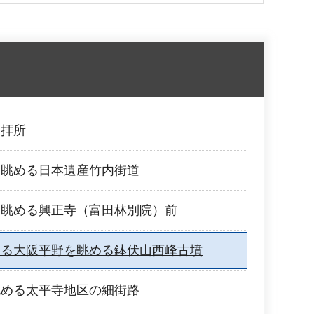
る拝所
を眺める日本遺産竹内街道
を眺める興正寺（富田林別院）前
する大阪平野を眺める鉢伏山西峰古墳
眺める太平寺地区の細街路