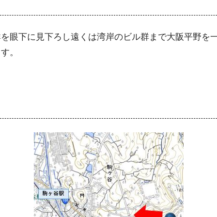
群を眼下に見下ろし遠くは湾岸のビル群まで大阪平野を
ます。