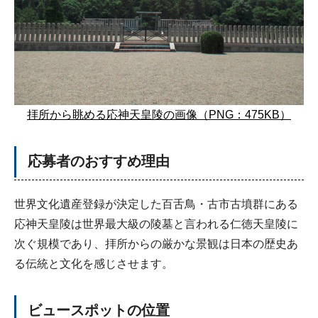
拝所から眺める応神天皇陵の画像（PNG：475KB）
応募者のおすすめ理由
世界文化遺産登録が決定した百舌鳥・古市古墳群にある
応神天皇陵は世界最大級の陵墓と言われる仁徳天皇陵に
次ぐ規模であり、拝所からの厳かな景観は日本の歴史あ
る伝統と文化を感じさせます。
ビュースポットの位置