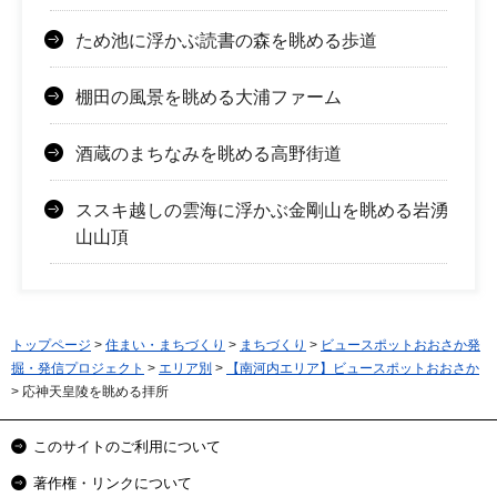
ため池に浮かぶ読書の森を眺める歩道
棚田の風景を眺める大浦ファーム
酒蔵のまちなみを眺める高野街道
ススキ越しの雲海に浮かぶ金剛山を眺める岩湧
山山頂
トップページ
>
住まい・まちづくり
>
まちづくり
>
ビュースポットおおさか発
掘・発信プロジェクト
>
エリア別
>
【南河内エリア】ビュースポットおおさか
> 応神天皇陵を眺める拝所
このサイトのご利用について
著作権・リンクについて