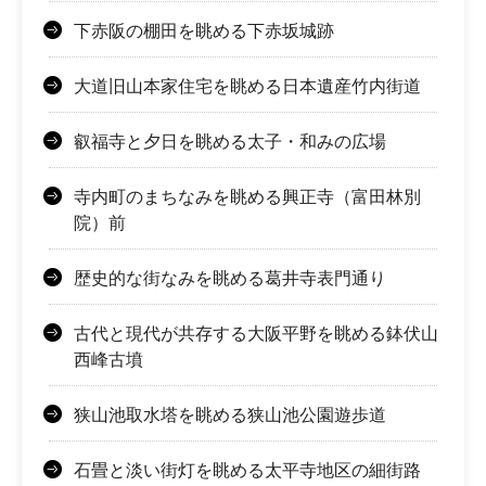
下赤阪の棚田を眺める下赤坂城跡
大道旧山本家住宅を眺める日本遺産竹内街道
叡福寺と夕日を眺める太子・和みの広場
寺内町のまちなみを眺める興正寺（富田林別
院）前
歴史的な街なみを眺める葛井寺表門通り
古代と現代が共存する大阪平野を眺める鉢伏山
西峰古墳
狭山池取水塔を眺める狭山池公園遊歩道
石畳と淡い街灯を眺める太平寺地区の細街路