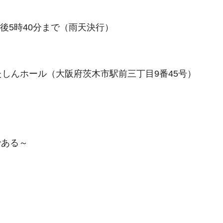
午後5時40分まで（雨天決行）
たしんホール（大阪府茨木市駅前三丁目9番45号）
である～