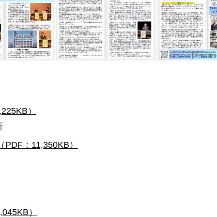
）
25KB）
所
F：11,350KB）
045KB）