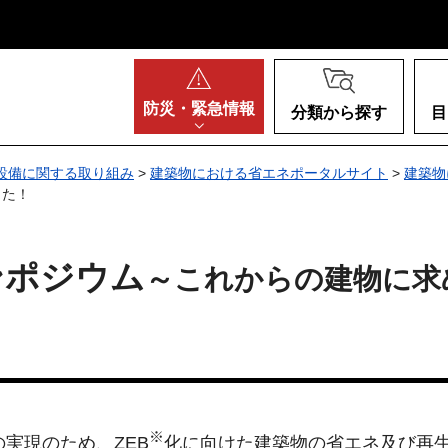
阪府
防災・
緊急情報
分類から探す
目
設備に関する取り組み
>
建築物における省エネポータルサイト
>
建築物
した！
ンポジウム
～これからの建物に求
※
実現のため、ZEB
化に向けた建築物の省エネ及び再