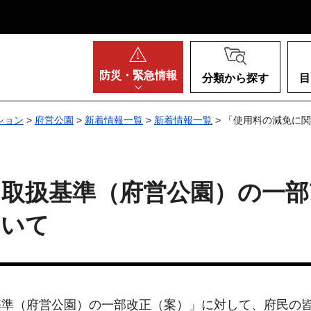
阪府
防災・
緊急情報
分類から探す
目
ション
>
府営公園
>
新着情報一覧
>
新着情報一覧
> 「使用料の減免に
る取扱基準（府営公園）の一部
ついて
準（府営公園）の一部改正（案）」に対して、府民の皆