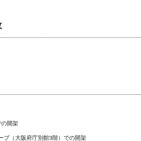
数
での開架
ープ（大阪府庁別館3階）での開架