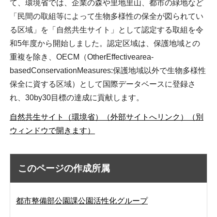
て、環境省では、企業の森や里地里山、都市の緑地など
「民間の取組等によって生物多様性の保全が図られてい
る区域」を「自然共生サイト」として認定する取組を令
和5年度から開始しました。認定区域は、保護地域との
重複を除き、OECM（OtherEffectivearea-
basedConservationMeasures:保護地域以外で生物多様性
保全に資する区域）として国際データベースに登録さ
れ、30by30目標の達成に貢献します。
自然共生サイト（環境省）（外部サイトへリンク）（別
ウィンドウで開きます）
このページの作成所属
都市整備部公園課公園活性化グループ