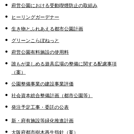
府営公園における受動喫煙防止の取組み
ヒーリングガーデナー
生き物とふれあえる都市公園計画
グリーンこらぼねっと
府営公園有料施設の使用料
誰もが楽しめる遊具広場の整備に関する配慮事項
（案）
公園整備事業の建設事業評価
社会資本総合整備計画（都市公園等）
発注予定工事・委託の公表
新・府有施設等緑化推進計画
大阪府都市樹木再生指針（案
）