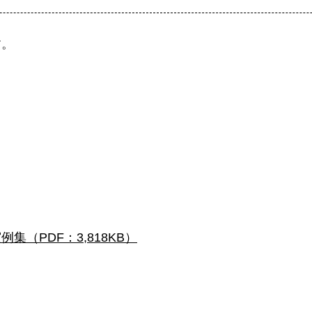
す。
（PDF：3,818KB）