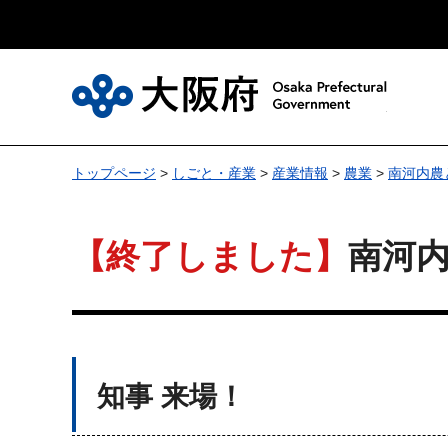
大
トップページ
>
しごと・産業
>
産業情報
>
農業
>
南河内農
【終了しました】
南河
知事 来場！