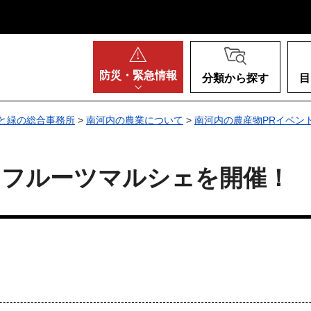
阪府
防災・
緊急情報
分類から探す
目
と緑の総合事務所
>
南河内の農業について
>
南河内の農産物PRイベン
内フルーツマルシェを開催！