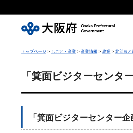
大
トップページ
>
しごと・産業
>
産業情報
>
農業
>
北部農と
「箕面ビジターセンタ
「箕面ビジターセンター企