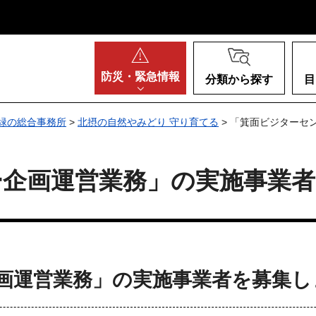
阪府
防災・
緊急情報
分類から探す
目
緑の総合事務所
>
北摂の自然やみどり 守り育てる
> 「箕面ビジターセ
ー企画運営業務」の実施事業
画運営業務」の実施事業者を募集し