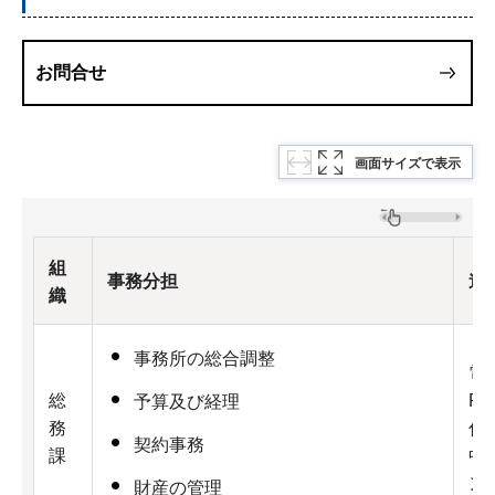
お問合せ
画面サイズで表示
組
事務分担
連
織
事務所の総合調整
電話
総
Fa
予算及び経理
務
住
契約事務
課
中
ン
財産の管理