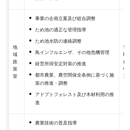
事業の企画立案及び総合調整
ため池の適正な管理指導
ため池水防の連絡調整
地
電話
鳥インフルエンザ、その他危機管理
域
Fa
政
住
経営所得安定対策の推進
策
中
都市農業、農空間保全条例に基づく施
室
ン
策の推進・調整
アドプトフォレスト及び木材利用の推
進
農業技術の普及指導