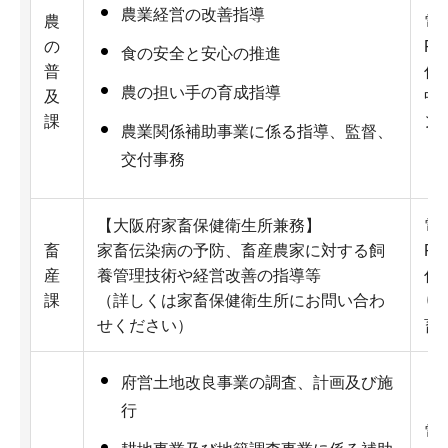
農業経営の改善指導
農
電話
の
Fa
食の安全と安心の推進
普
住
農の担い手の育成指導
及
中
課
ン
農業関係補助事業に係る指導、監督、
交付事務
【大阪府家畜保健衛生所兼務】
電話
畜
家畜伝染病の予防、畜産農家に対する飼
Fa
産
養管理技術や経営改善の指導等
住
課
（詳しくは家畜保健衛生所にお問い合わ
り
せください）
畜
府営土地改良事業の調査、計画及び施
行
電話