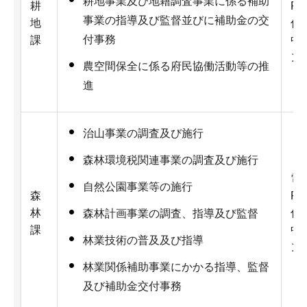
耕地事業及び地籍調査事業に係る補助
耕
Fa
事業の指導及び監督並びに補助金の交
地
住
付事務
課
中
ン
農空間保全に係る府民協働活動等の推
進
治山事業の調査及び施行
森林環境税関連事業の調査及び施行
電話
自然公園事業等の施行
森
Fa
林
住
森林計画事業の調査、指導及び監督
課
中
林業技術の普及及び指導
ン
林業関係補助事業にかかる指導、監督
及び補助金交付事務