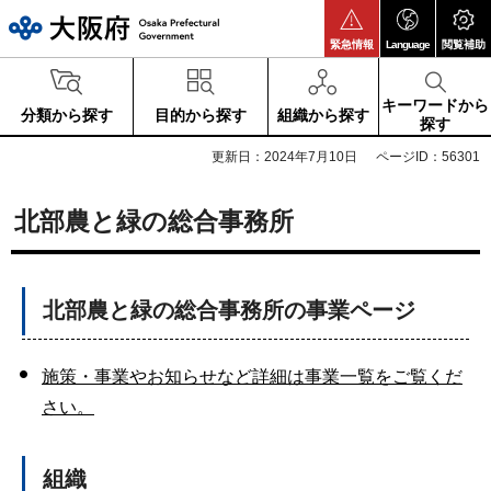
大阪府
緊急情報
Language
閲覧補助
キーワードから
分類から探す
目的から探す
組織から探す
探す
更新日：2024年7月10日
ページID：56301
北部農と緑の総合事務所
北部農と緑の総合事務所の事業ページ
施策・事業やお知らせなど詳細は事業一覧をご覧くだ
さい。
組織