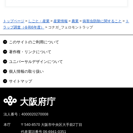
トップページ
>
しごと・産業
>
産業情報
>
農業
>
病害虫防除に関すること
>
ト
ラップ調査（令和6年度）
> コナガ_フェロモントラップ
このサイトのご利用について
著作権・リンクについて
ユニバーサルデザインについて
個人情報の取り扱い
サイトマップ
大阪府庁
法人番号：4000020270008
本庁
〒540-8570 大阪市中央区大手前2丁目
代表電話番号 06-6941-0351