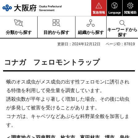
大阪府
緊急情報
Language
閲覧補助
キーワードから
分類から探す
目的から探す
組織から探す
探す
更新日：2024年12月12日
ページID：87819
コナガ フェロモントラップ
蛾のオス成虫がメス成虫の出す性フェロモンに誘引され
る特徴を利用して発生量を調査しています。
誘殺虫数が平年より著しく増加した場合、その後に幼虫
が多発して被害を受けることがあります。
コナガは、キャベツなどあぶらな科野菜全般を加害しま
す。
＜調査地点＞羽曳野市、枚方市、富田林市、堺市、泉佐