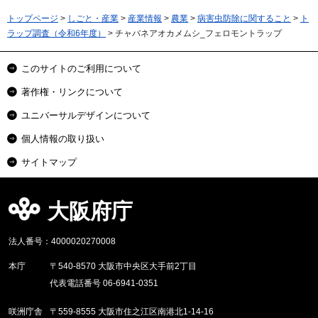
トップページ
>
しごと・産業
>
産業情報
>
農業
>
病害虫防除に関すること
>
ト
ラップ調査（令和6年度）
> チャバネアオカメムシ_フェロモントラップ
このサイトのご利用について
著作権・リンクについて
ユニバーサルデザインについて
個人情報の取り扱い
サイトマップ
大阪府庁
法人番号：4000020270008
本庁
〒540-8570 大阪市中央区大手前2丁目
代表電話番号 06-6941-0351
咲洲庁舎
〒559-8555 大阪市住之江区南港北1-14-16