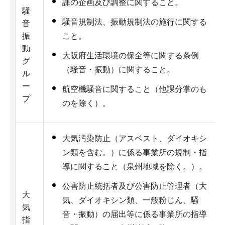
課の企画及び調整に関すること。
騒
騒音規制法、振動規制法の施行に関する
音
振
こと。
動
大阪府生活環境の保全等に関する条例
グ
（騒音・振動）に関すること。
ル
ー
航空機騒音に関すること（他課分掌のも
プ
のを除く）。
大気汚染防止（アスベスト、ダイオキシ
ン類を含む。）に係る事業所の規制・指
導に関すること（泉州地域を除く。）。
公害防止統括者及び公害防止管理者（大
大
気、ダイオキシン類、一般粉じん、騒
気
音・振動）の届出等に係る事業所の指導
指