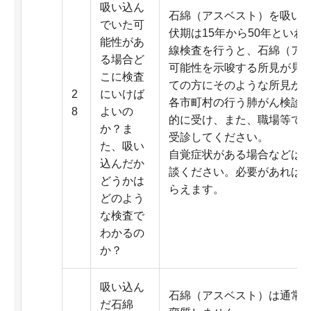
吸い込ん
石綿（アスベスト）を吸い
でいた可
伏期は15年から50年とい
能性があ
線検査を行うと、石綿（ア
る場合ど
可能性を示唆する所見が見
こに検査
ての方にそのような所見が
2
にいけば
各市町村の行う肺がん検診
8
よいの
的に受け、また、職場等で
か？ま
受診してください。
た、吸い
自覚症状がある場合などは
込んだか
談ください。必要があれば
どうかは
らえます。
どのよう
な検査で
わかるの
か？
吸い込ん
石綿（アスベスト）は通常
だ石綿