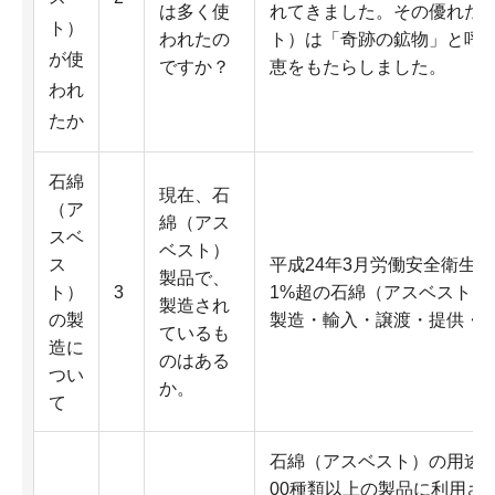
は多く使
れてきました。その優れた
ト）
われたの
ト）は「奇跡の鉱物」と呼
が使
ですか？
恵をもたらしました。
われ
たか
石綿
現在、石
（ア
綿（アス
スベ
ベスト）
ス
平成24年3月労働安全衛生法
製品で、
ト）
3
1%超の石綿（アスベスト）
製造され
の製
製造・輸入・譲渡・提供・
ているも
造に
のはある
つい
か。
て
石綿（アスベスト）の用途は
00種類以上の製品に利用さ