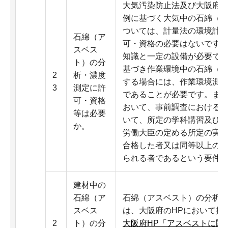
大気汚染防止法及び大阪府
例に基づく大気中の石綿（
ついては、計量法の環境計
石綿（ア
可・資格の必要はないです
スベス
知識と一定の設備が必要で
ト）の分
基づき作業環境中の石綿（
2
析・濃度
する場合には、作業環境測
3
測定に許
であることが必要です。また
可・資格
おいて、事前調査における
等は必要
いて、所定の学科講習及び
か。
労働大臣の定める所定の実
合格した者又は同等以上の
られる者であるという要件
建材中の
石綿（ア
石綿（アスベスト）の分析
スベス
は、大阪府のHPにおいて掲
2
ト）の分
大阪府HP「アスベストに関