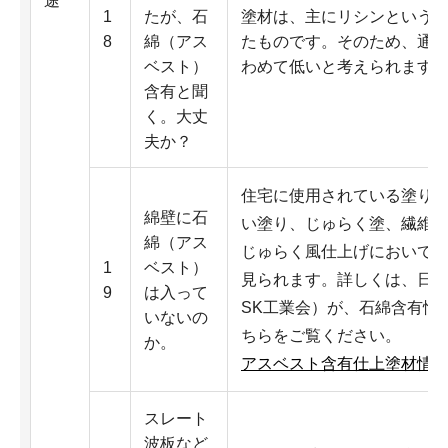
途
1
たが、石
塗材は、主にリシンという
8
綿（アス
たものです。そのため、通
ベスト）
わめて低いと考えられます
含有と聞
く。大丈
夫か？
住宅に使用されている塗り
綿壁に石
い塗り、じゅらく塗、繊維
綿（アス
じゅらく風仕上げにおいて
1
ベスト）
見られます。詳しくは、日本
9
は入って
SK工業会）が、石綿含有情
いないの
ちらをご覧ください。
か。
アスベスト含有仕上塗材情
スレート
波板など