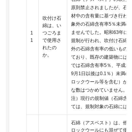
原則禁止されましたが、石
材中の含有量に基づき行わ
吹付け石
象外の石綿含有率5％未満の
綿は、い
ませんでした。昭和63年に
1
つごろま
1
で使用さ
規制が行われ、吹付け石綿
れたの
外の石綿含有率の低いもの
か。
ており、既存の建築物には施
では石綿含有率5％、平成18
9月1日以後は0.1％）未満
ロックウール等を含む）が
な数はつかめていません。
注）現行の規制値（石綿含有
ては、規制対象の石綿には
石綿（アスベスト）は、他
ロックウールにも混ぜて使