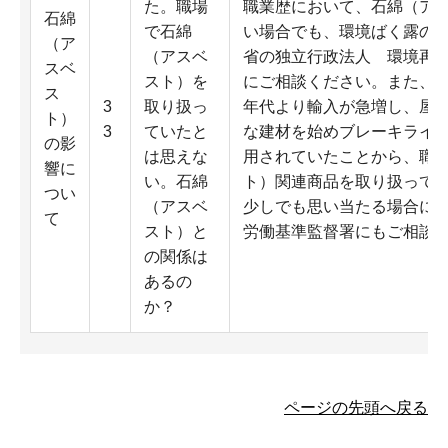
た。職場
職業歴において、石綿（ア
石綿
で石綿
い場合でも、環境ばく露の
（ア
（アスベ
省の独立行政法人 環境再生保全
スベ
スト）を
にご相談ください。また、石
ス
3
取り扱っ
年代より輸入が急増し、屋
ト）
3
ていたと
な建材を始めブレーキライ
の影
は思えな
用されていたことから、職
響に
い。石綿
ト）関連商品を取り扱って
つい
（アスベ
少しでも思い当たる場合に
て
スト）と
労働基準監督署にもご相談
の関係は
あるの
か？
ページの先頭へ戻る