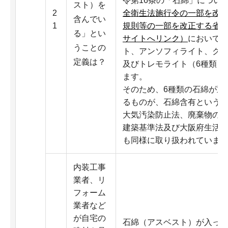
令第16条の「石綿」につい
スト）を
2
全衛生法施行令の一部を改
含んでい
1
規則等の一部を改正する省
る」とい
サイトへリンク）
において
うことの
ト、アンソフィライト、ク
定義は？
及びトレモライト（6種類）
ます。
そのため、6種類の石綿が重量
るものが、石綿含有という
大気汚染防止法、廃棄物の
建築基準法及び大阪府生活
も同様に取り扱われていま
内装工事
業者、リ
フォーム
業者など
が自宅の
石綿（アスベスト）が入っ