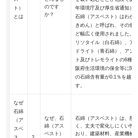
のです
ト）
年環境庁及び厚生省通知）
か？
とは
石綿（アスベスト）はわが
きめん）と呼ばれ、その優
ど幅広く使用されました。
リソタイル（白石綿）、ア
ドライト（青石綿）、アン
ト及びトレモライトの6種
阪府生活環境の保全等に関
の石綿含有量が0.1％を越
す。
なぜ
石綿
なぜ、石
石綿（アスベスト）は、熱
（ア
綿（アス
く、丈夫で変化しにくい性
スベ
ベスト）
おり、建築材料、産業機械
ス
2