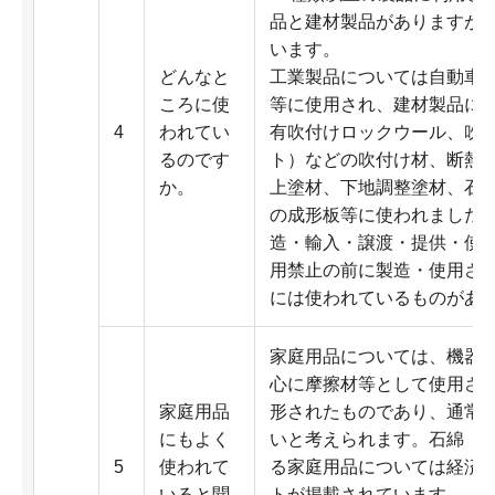
品と建材製品がありますが
います。
どんなと
工業製品については自動車
ころに使
等に使用され、建材製品に
4
われてい
有吹付けロックウール、吹
るのです
ト）などの吹付け材、断熱
か。
上塗材、下地調整塗材、石
の成形板等に使われました。
造・輸入・譲渡・提供・使
用禁止の前に製造・使用さ
には使われているものがあり
家庭用品については、機器
心に摩擦材等として使用さ
家庭用品
形されたものであり、通常
にもよく
いと考えられます。石綿（
5
使われて
る家庭用品については経済
いると聞
トが掲載されています。