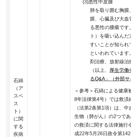
(3)悪性中皮腫
肺を取り囲む胸膜、
膜、心臓及び大血管
る悪性の腫瘍です。
ト）を吸い込んだ方
すいことが知られてい
といわれています。
剤治療、放射線治療
（以上、
厚生労働省H
るQ&A」（外部サイ
石綿
（ア
＜参考＞石綿による健康被害
スベ
8年法律第4号）では救済給
ス
（法第2条第1項）は、中皮
ト）
生物（肺がん）の2つであっ
に関
の救済に関する法律施行令
する
成22年5月26日政令第14
疾病