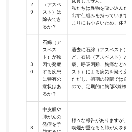
変質しません。
2
（アスベ
私たちは異物を吸い込んだ
9
スト）は
出す仕組みを持っています
除去でき
まりにも小さいため、体内
るか？
石綿（ア
スベス
過去に石綿（アスベスト）
ト）が原
ど、石綿（アスベスト）と
3
因で発症
痰、呼吸困難、胸痛などの
0
する疾患
スト）による病気を疑う必
に特有の
ただし、初期の段階では自
症状はあ
ので、定期的に胸部X線検
るか？
中皮腫や
肺がんの
様々な報告がありますが、
発症を予
3
喫煙が重なると肺がんを発
防するに