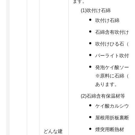
ます。
(1)吹付け石綿
吹付け石綿
石綿含有吹付けロ
吹付けひる石（バ
パーライト吹付け
発泡ケイ酸ソーダ
※原料に石綿（ア
あります。
(2)石綿含有保温材等
ケイ酸カルシウム
屋根用折板裏断熱
煙突用断熱材
どんな建