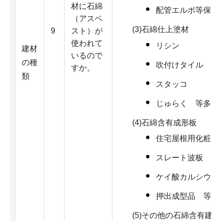
材に石綿
配管エルボ等保温
（アスベ
(3)石綿仕上塗材
9
スト）が
使われて
リシン
建材
いるので
の種
吹付けタイル
すか。
類
スタッコ
じゅらく 等多種
(4)石綿含有成形板
住宅屋根用化粧ス
スレート波板
ケイ酸カルシウム
押出成型品 等多
(5)その他の石綿含有建材