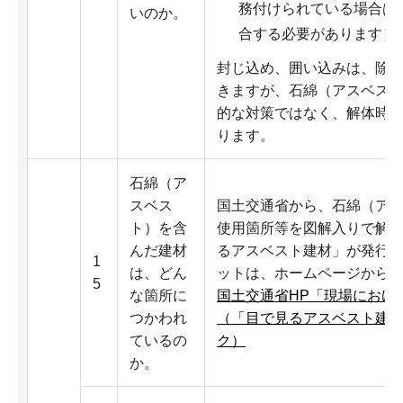
務付けられている場合は
いのか。
合する必要があります）
封じ込め、囲い込みは、除
きますが、石綿（アスベス
的な対策ではなく、解体時
ります。
石綿（ア
スベス
国土交通省から、石綿（ア
ト）を含
使用箇所等を図解入りで解
んだ建材
るアスベスト建材」が発行
1
は、どん
ットは、ホームページから
5
な箇所に
国土交通省HP「現場におけ
つかわれ
（「目で見るアスベスト建
ているの
ク）
か。