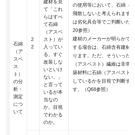
建材を見
の使用等において、石綿（
て「これ
飛散しないと考えられます
らはすべ
は劣化具合等でご判断いただ
て石綿
20参照）
（アスベ
建材のメーカーが明らかで
2
スト）が
石綿
2
入ってい
する場合は、石綿含有建材
（ア
る。すぐ
ります。ただ、そういった
スベ
改装しな
（アスベスト）繊維は非常
ス
いといけ
築材料に石綿（アスベスト）
ト）
ない。」
しているかを目視で判断す
の分
と言って
析・
す。（Q68参照）
いるが本
測定
当なの
につ
か。目視
いて
でわかる
のか。