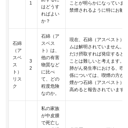
1
ことが明らかになっていま
はどうす
禁煙されるように特にお勧
ればよい
か？
石綿（ア
現在、石綿（アスベスト）
石綿
スベス
ムは解明されていません。
（ア
ト）は、
だけ摂取すれば発症すると
スベ
他の有害
3
ことは難しいと考えます。
ス
物質など
2
肺がん発生率における、喫
ト）
に比べ
係については、喫煙の方が
リス
て、どの
煙かつ石綿（アスベスト）
ク
程度危険
高めると報告されています
なのか。
私の家族
が中皮腫
で死亡し