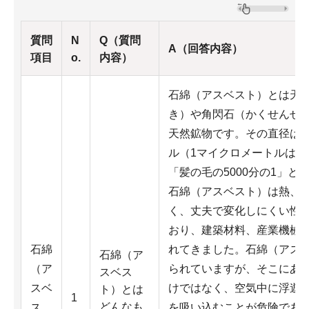
質問
N
Q（質問
A（回答内容）
項目
o.
内容）
石綿（アスベスト）とは天然
き）や角閃石（かくせんせ
天然鉱物です。その直径は0.
ル（1マイクロメートルは1m
「髪の毛の5000分の1」
石綿（アスベスト）は熱、
く、丈夫で変化しにくい性
おり、建築材料、産業機械
石綿
れてきました。石綿（アス
石綿（ア
（ア
られていますが、そこにあ
スベス
スベ
けではなく、空気中に浮遊
ト）とは
1
どんなも
ス
を吸い込むことが危険である