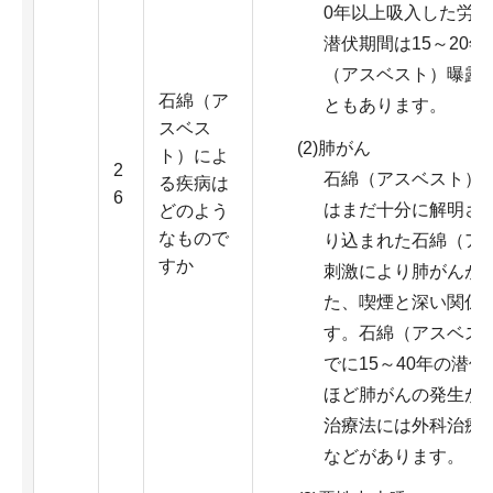
0年以上吸入した労
潜伏期間は15～20
（アスベスト）曝露
石綿（ア
ともあります。
スベス
(2)肺がん
ト）によ
2
石綿（アスベスト）
る疾病は
6
はまだ十分に解明さ
どのよう
なもので
り込まれた石綿（ア
すか
刺激により肺がんが
た、喫煙と深い関係
す。石綿（アスベス
でに15～40年の潜
ほど肺がんの発生が
治療法には外科治療
などがあります。