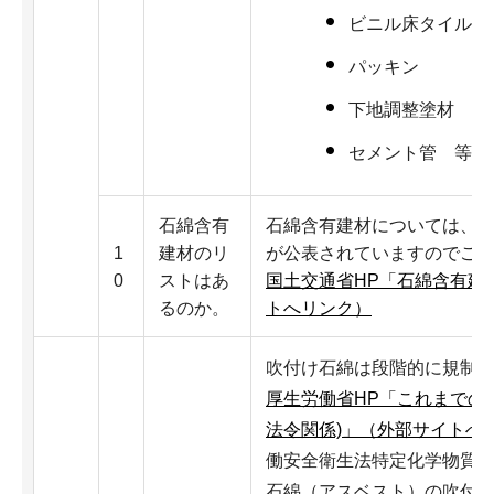
ビニル床タイル
パッキン
下地調整塗材
セメント管 等多
石綿含有
石綿含有建材については、
1
建材のリ
が公表されていますのでご
0
ストはあ
国土交通省HP「石綿含有建
るのか。
トへリンク）
吹付け石綿は段階的に規制
厚生労働省HP「これまでの
法令関係)」（外部サイトへ
働安全衛生法特定化学物質
石綿（アスベスト）の吹付け