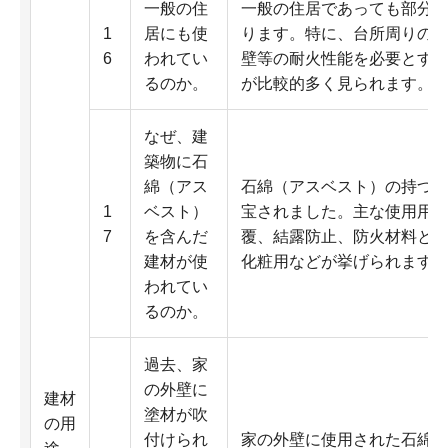
一般の住
一般の住居であっても部分
1
居にも使
ります。特に、台所周りの
6
われてい
壁等の耐火性能を必要とす
るのか。
が比較的多く見られます。
なぜ、建
築物に石
綿（アス
石綿（アスベスト）の持つ
1
ベスト）
宝されました。主な使用用
7
を含んだ
覆、結露防止、防火材料と
建材が使
化粧用などが挙げられます
われてい
るのか。
過去、家
の外壁に
建材
塗材が吹
の用
付けられ
家の外壁に使用された石綿