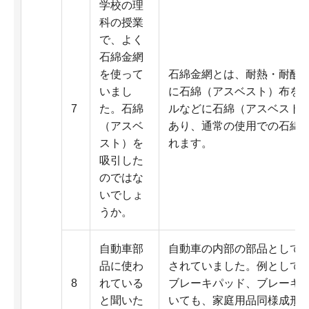
学校の理
科の授業
で、よく
石綿金網
を使って
石綿金網とは、耐熱・耐酸
いまし
に石綿（アスベスト）布を
7
た。石綿
ルなどに石綿（アスベスト
（アスベ
あり、通常の使用での石綿
スト）を
れます。
吸引した
のではな
いでしょ
うか。
自動車部
自動車の内部の部品として
品に使わ
されていました。例として
8
れている
ブレーキパッド、ブレーキ
と聞いた
いても、家庭用品同様成形