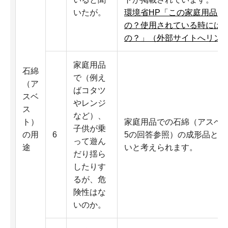
いたが。
環境省HP「この家庭用品は
の？使用されている時には
の？」（外部サイトへリン
家庭用品
石綿
で（例え
（ア
ばコタツ
スベ
やレンジ
ス
など）、
ト）
家庭用品での石綿（アスベ
子供が乗
の用
6
5の回答参照）の成形品と
って遊ん
途
いと考えられます。
だり揺ら
したりす
るが、危
険性はな
いのか。