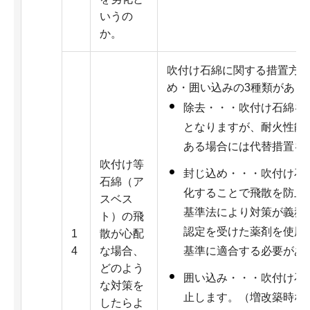
いうの
か。
吹付け石綿に関する措置方
め・囲い込みの3種類があり
除去・・・吹付け石綿を
となりますが、耐火性能
ある場合には代替措置を
吹付け等
封じ込め・・・吹付け石
石綿（ア
化することで飛散を防止
スベス
基準法により対策が義務
ト）の飛
認定を受けた薬剤を使用
1
散が心配
4
な場合、
基準に適合する必要があ
どのよう
囲い込み・・・吹付け石
な対策を
止します。（増改築時な
したらよ