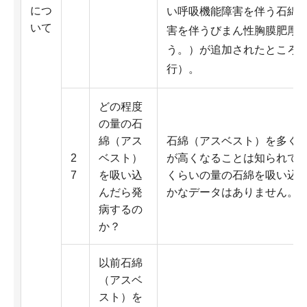
につ
い呼吸機能障害を伴う石綿
いて
害を伴うびまん性胸膜肥厚
う。）が追加されたところで
行）。
どの程度
の量の石
綿（アス
石綿（アスベスト）を多く
2
ベスト）
が高くなることは知られて
7
を吸い込
くらいの量の石綿を吸い込
んだら発
かなデータはありません。
病するの
か？
以前石綿
（アスベ
スト）を