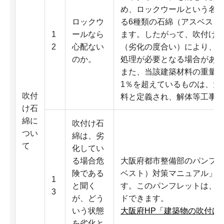
め、ロックウールという名
ロックウ
る6種類の石綿（アスベスト
1
ールなら
ます。したがって、吹付け
2
心配ない
（劣化の度合い）により、
のか。
処理が必要となる場合があり
また、当該建築材料の重量に
1％を超えているものは、大
吹付
料と定義され、解体等工事
け石
綿に
吹付け石
つい
綿は、劣
て
化してい
る場合危
大阪府都市整備部のパンフ
険である
ベスト）対策マニュアル」
1
と聞く
す。このパンフレットは、
3
が、どう
ドできます。
いう状態
大阪府HP「建築物の吹付け
を劣化と