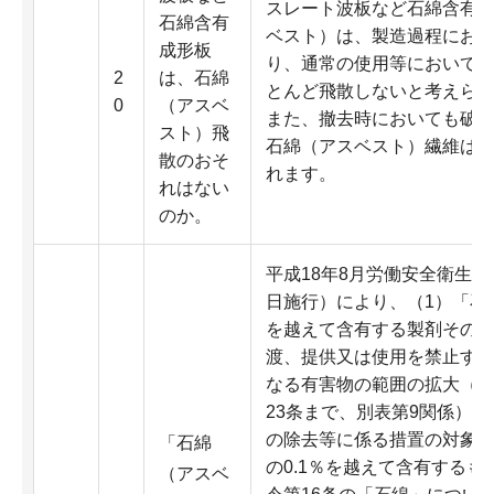
スレート波板など石綿含有
石綿含有
ベスト）は、製造過程にお
成形板
り、通常の使用等において
2
は、石綿
とんど飛散しないと考えら
0
（アスベ
また、撤去時においても破
スト）飛
石綿（アスベスト）繊維は
散のおそ
れます。
れはない
のか。
平成18年8月労働安全衛生法
日施行）により、（1）「石
を越えて含有する製剤その
渡、提供又は使用を禁止する
なる有害物の範囲の拡大（第6
23条まで、別表第9関係）
の除去等に係る措置の対象
「石綿
の0.1％を越えて含有する
（アスベ