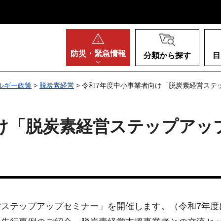
阪府
防災・
緊急情報
分類から探す
目
ルギー政策
>
脱炭素経営
> 令和7年度中小事業者向け「脱炭素経営ステ
け「脱炭素経営ステップアッ
ステップアップセミナー」を開催します。（令和7年度