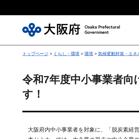
大
トップページ
>
くらし・環境
>
環境
>
気候変動対策・エネ
令和7年度中小事業者向
す！
大阪府内中小事業者を対象に、「脱炭素経営