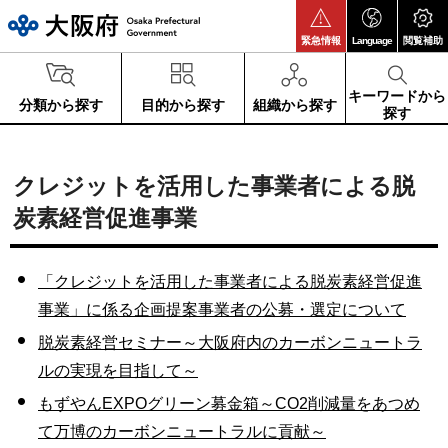
大阪府
緊急情報
Language
閲覧補助
キーワードから
分類から探す
目的から探す
組織から探す
探す
クレジットを活用した事業者による脱
炭素経営促進事業
「クレジットを活用した事業者による脱炭素経営促進
事業」に係る企画提案事業者の公募・選定について
脱炭素経営セミナー～大阪府内のカーボンニュートラ
ルの実現を目指して～
もずやんEXPOグリーン募金箱～CO2削減量をあつめ
て万博のカーボンニュートラルに貢献～