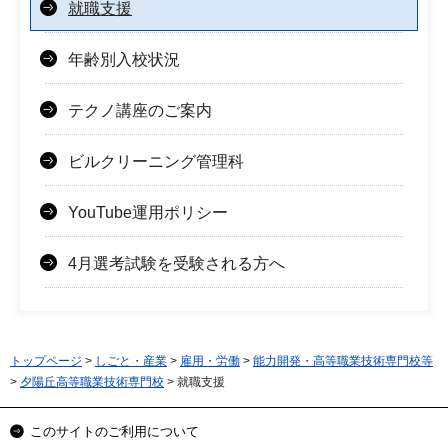
就職支援
年齢別入校状況
テクノ講座のご案内
ビルクリーニング管理科
YouTube運用ポリシー
4月選考試験を受験される方へ
トップページ
>
しごと・産業
>
雇用・労働
>
能力開発・高等職業技術専門校等
>
夕陽丘高等職業技術専門校
> 就職支援
このサイトのご利用について