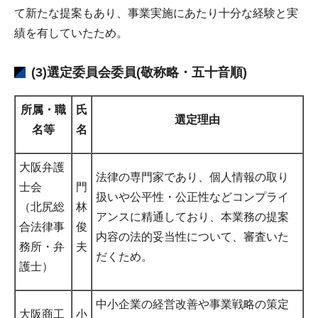
て新たな提案もあり、事業実施にあたり十分な経験と実
績を有していたため。
(3)選定委員会委員(敬称略・五十音順)
所属・職
氏
選定理由
名等
名
大阪弁護
法律の専門家であり、個人情報の取り
士会
門
扱いや公平性・公正性などコンプライ
（北尻総
林
アンスに精通しており、本業務の提案
合法律事
俊
内容の法的妥当性について、審査いた
務所・弁
夫
だくため。
護士）
中小企業の経営改善や事業戦略の策定
大阪商工
小