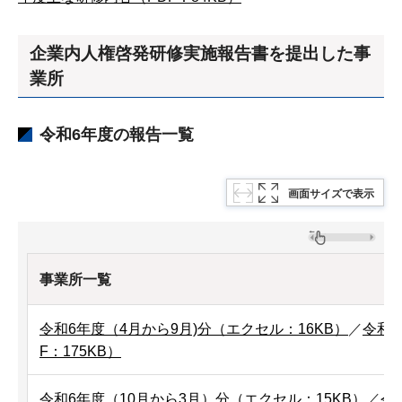
企業内人権啓発研修実施報告書を提出した事
業所
令和6年度の報告一覧
画面サイズで表示
事業所一覧
令和6年度（4月から9月)分（エクセル：16KB）
／
令和6
F：175KB）
令和6年度（10月から3月）分（エクセル：15KB）
／
令