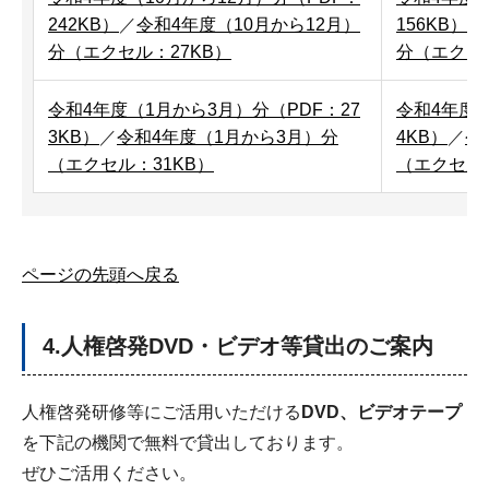
242KB）
／
令和4年度（10月から12月）
156KB）
／
分（エクセル：27KB）
分（エクセル
令和4年度（1月から3月）分（PDF：27
令和4年度（
3KB）
／
令和4年度（1月から3月）分
4KB）
／
令
（エクセル：31KB）
（エクセル：
ページの先頭へ戻る
4.人権啓発DVD・ビデオ等貸出のご案内
人権啓発研修等にご活用いただける
DVD、ビデオテープ
を下記の機関で無料で貸出しております。
ぜひご活用ください。