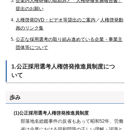
企業内人権研修の取組みと「人権研修実施報告書」
提出のお願い
人権啓発DVD・ビデオ等貸出のご案内
／
人権啓発動
画のリンク集
公正な採用選考の取り組み進めている企業・事業主
団体等について
1.公正採用選考人権啓発推進員制度につ
いて
歩み
(1)公正採用選考人権啓発推進員制度
部落地名総鑑事件の反省もあって昭和52年、労働
省は企業における同和問題の正しい理解・認識と