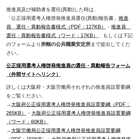
推進員及び補助者を選任(異動)した時は、
「公正採用選考人権啓発推進員選任(異動)報告書」
推進
員 選任・異動報告書様式（PDF：127KB）
・
推進員
選任・異動報告書様式（ワード：17KB）
、もしくは下記
のフォームより
所轄の公共職業安定所
まで提出してくだ
さい。
公正採用選考人権啓発推進員の選任・異動報告フォーム
（外部サイトへリンク）
詳しくは大阪府・大阪労働局それぞれの推進員設置要綱
をご覧ください。
→
大阪府公正採用選考人権啓発推進員設置要綱（PDF：
265KB）
・
大阪府公正採用選考人権啓発推進員設置要綱
（ワード：60KB）
→
大阪労働局公正採用選考人権啓発推進員設置要綱