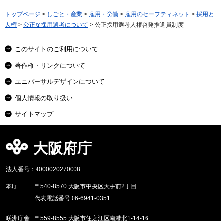
トップページ
>
しごと・産業
>
雇用・労働
>
雇用のセーフティネット
>
採用と
人権
>
公正な採用選考について
> 公正採用選考人権啓発推進員制度
このサイトのご利用について
著作権・リンクについて
ユニバーサルデザインについて
個人情報の取り扱い
サイトマップ
大阪府庁
法人番号：4000020270008
本庁
〒540-8570 大阪市中央区大手前2丁目
代表電話番号 06-6941-0351
咲洲庁舎
〒559-8555 大阪市住之江区南港北1-14-16