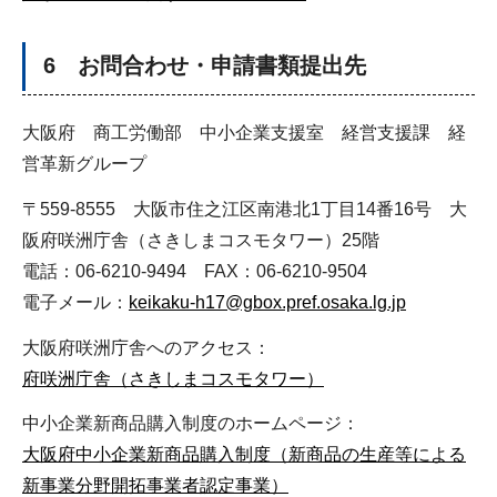
6 お問合わせ・申請書類提出先
大阪府 商工労働部 中小企業支援室 経営支援課 経
営革新グループ
〒559-8555 大阪市住之江区南港北1丁目14番16号 大
阪府咲洲庁舎（さきしまコスモタワー）25階
電話：06-6210-9494 FAX：06-6210-9504
電子メール：
keikaku-h17@gbox.pref.osaka.lg.jp
大阪府咲洲庁舎へのアクセス：
府咲洲庁舎（さきしまコスモタワー）
中小企業新商品購入制度のホームページ：
大阪府中小企業新商品購入制度（新商品の生産等による
新事業分野開拓事業者認定事業）