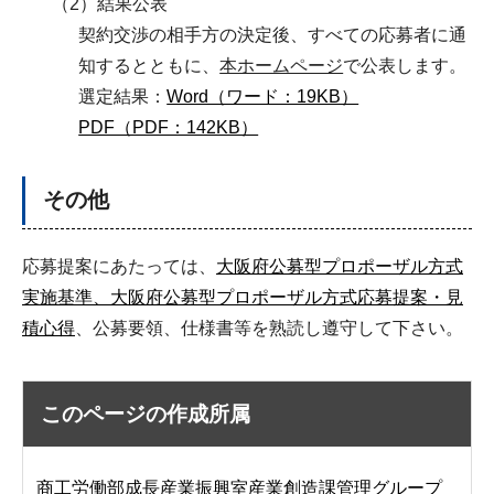
（2）結果公表
契約交渉の相手方の決定後、すべての応募者に通
知するとともに、
本ホームページ
で公表します。
選定結果：
Word（ワード：19KB）
PDF（PDF：142KB）
その他
応募提案にあたっては、
大阪府公募型プロポーザル方式
実施基準、大阪府公募型プロポーザル方式応募提案・見
積心得
、公募要領、仕様書等を熟読し遵守して下さい。
このページの作成所属
商工労働部成長産業振興室産業創造課管理グループ