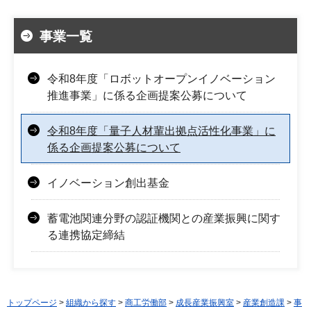
事業一覧
令和8年度「ロボットオープンイノベーション
推進事業」に係る企画提案公募について
令和8年度「量子人材輩出拠点活性化事業」に
係る企画提案公募について
イノベーション創出基金
蓄電池関連分野の認証機関との産業振興に関す
る連携協定締結
トップページ
>
組織から探す
>
商工労働部
>
成長産業振興室
>
産業創造課
>
事