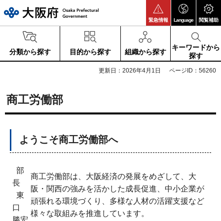
大阪府
緊急情報
Language
閲覧補助
キーワードから
分類から探す
目的から探す
組織から探す
探す
更新日：2026年4月1日
ページID：56260
商工労働部
ようこそ商工労働部へ
部
商工労働部は、大阪経済の発展をめざして、大
長
阪・関西の強みを活かした成長促進、中小企業が
東
頑張れる環境づくり、多様な人材の活躍支援など
口
様々な取組みを推進しています。
勝宏