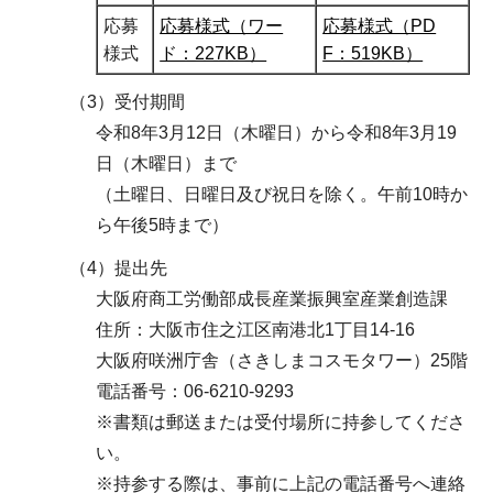
応募
応募様式（ワー
応募様式（PD
様式
ド：227KB）
F：519KB）
（3）受付期間
令和8年3月12日（木曜日）から令和8年3月19
日（木曜日）まで
（土曜日、日曜日及び祝日を除く。午前10時か
ら午後5時まで）
（4）提出先
大阪府商工労働部成長産業振興室産業創造課
住所：大阪市住之江区南港北1丁目14-16
大阪府咲洲庁舎（さきしまコスモタワー）25階
電話番号：06-6210-9293
※書類は郵送または受付場所に持参してくださ
い。
※持参する際は、事前に上記の電話番号へ連絡