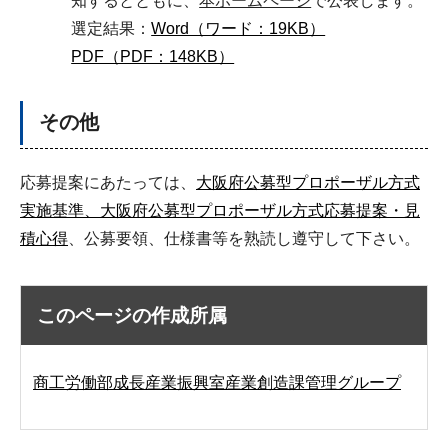
知するとともに、
本ホームページ
で公表します。
選定結果：
Word（ワード：19KB）
PDF（PDF：148KB）
その他
応募提案にあたっては、
大阪府公募型プロポーザル方式
実施基準、大阪府公募型プロポーザル方式応募提案・見
積心得
、公募要領、仕様書等を熟読し遵守して下さい。
このページの作成所属
商工労働部成長産業振興室産業創造課管理グループ