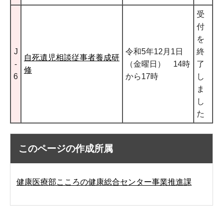
受
付
を
J
令和5年12月1日
終
自死遺児相談従事者養成研
-
（金曜日） 14時
了
修
6
から17時
し
ま
し
た
このページの作成所属
健康医療部こころの健康総合センター事業推進課