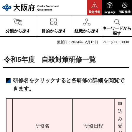
大阪府
緊急情報
Language
閲覧補助
キーワードから
分類から探す
目的から探す
組織から探す
探す
更新日：2024年12月16日
ページID：3930
令和5年度 自殺対策研修一覧
研修名をクリックすると各研修の詳細を閲覧で
きます。
申
込
み
研修名
研修日程
受