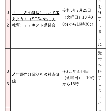
付
を
令和5年7月25日
J
「こころの健康について考
終
（火曜日）13時3
-
えよう！（SOSの出し方
了
0分から16時30分
2
教育）」テキスト講習会
し
ま
し
た
受
付
を
J
令和5年8月4日
終
若年層向け電話相談対応研
-
（金曜日） 10時
了
修
3
から16時
し
ま
し
た