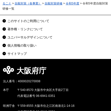
ること
>
自殺対策（各事業）
>
自殺対策研修
>
令和5年度
> 令和5年度自殺対策
研修一覧
このサイトのご利用について
著作権・リンクについて
ユニバーサルデザインについて
個人情報の取り扱い
サイトマップ
大阪府庁
法人番号：4000020270008
本庁
〒540-8570 大阪市中央区大手前2丁目
代表電話番号 06-6941-0351
咲洲庁舎
〒559-8555 大阪市住之江区南港北1-14-16