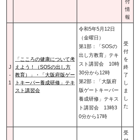
付
情
報
令和5年5月12日
（金曜日）
受
第1部：「SOSの
付
出し方教育」テキ
「こころの健康について考
を
スト講習会 10時
J
えよう！（SOSの出し方
終
30分から12時
-
教育）」・「大阪府版ゲー
了
第2部：「大阪府
1
トキーパー養成研修」テキ
し
版ゲートキーパー
スト講習会
ま
し
養成研修」テキス
た
ト講習会 13時3
0分から17時
受