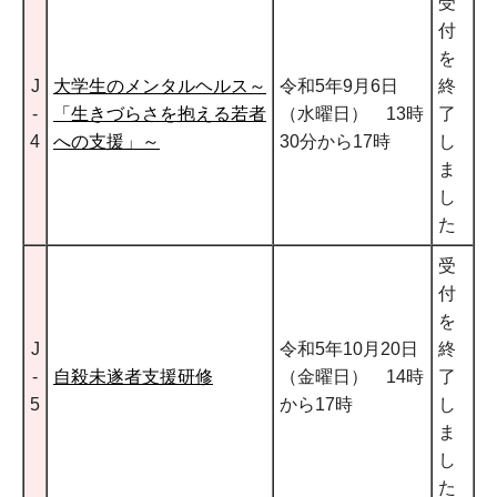
受
付
を
J
大学生のメンタルヘルス～
令和5年9月6日
終
-
「生きづらさを抱える若者
（水曜日） 13時
了
4
への支援」～
30分から17時
し
ま
し
た
受
付
を
J
令和5年10月20日
終
-
自殺未遂者支援研修
（金曜日） 14時
了
5
から17時
し
ま
し
た