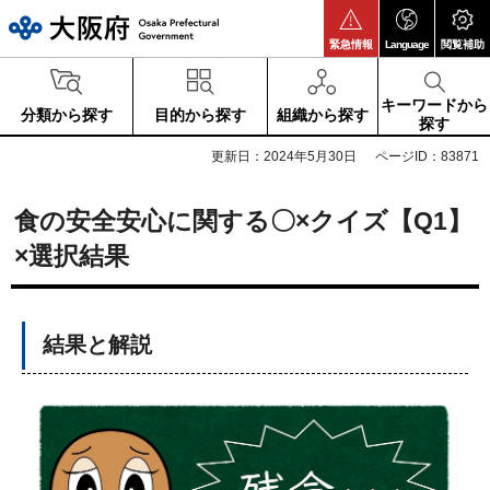
大阪府
緊急情報
Language
閲覧補助
キーワードから
分類から探す
目的から探す
組織から探す
探す
更新日：2024年5月30日
ページID：83871
食の安全安心に関する〇×クイズ【Q1】
×選択結果
結果と解説