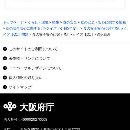
トップページ
>
くらし・環境
>
衛生
>
食の安全
>
食の安全・安心に関する情報
>
食の安全安心に関する〇×クイズ（令和5年度）
>
食の安全安心に関する〇×ク
イズ【Q1】問題
> 食の安全安心に関する〇×クイズ【Q1】×選択結果
このサイトのご利用について
著作権・リンクについて
ユニバーサルデザインについて
個人情報の取り扱い
サイトマップ
大阪府庁
法人番号：4000020270008
本庁
〒540-8570 大阪市中央区大手前2丁目